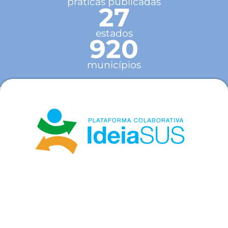
práticas publicadas
27
estados
920
municípios