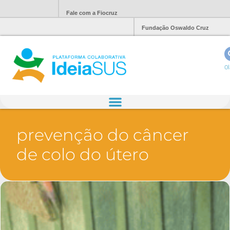
Fale com a Fiocruz
Fundação Oswaldo Cruz
Ol
prevenção do câncer
de colo do útero