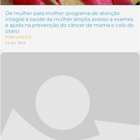
De mulher para mulher: programa de atenção
integral à saúde da mulher amplia acesso a exames
e ajuda na prevenção do câncer de mama e colo do
útero
Prática do Dia
23 out 2024