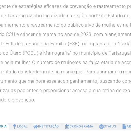
gente de estratégias eficazes de prevenção e rastreamento p
 de Tartarugalzinho localizado na região norte do Estado d
panhamento e rastreamento do público alvo de mulheres na f
s do CCU e câncer de mama no ano de 2023, com planejamen
de Estratégia Saúde da Família (ESF) foi implantado o “Ca
 do Útero (PCCU) e Mamografia” no município de Tartarugalz
e pela mulher. O número de mulheres na faixa etária de ac
entado constantemente no município. Para aprimorar o mon
strumento que melhore esse acompanhamento, buscando conq
orizar as pacientes e proporcionar acesso à sua rotina de ex
ado e prevenção.
ORIA
LOCAL
INSTITUIÇÃO
CRONOGRAMA
STATUS
AR