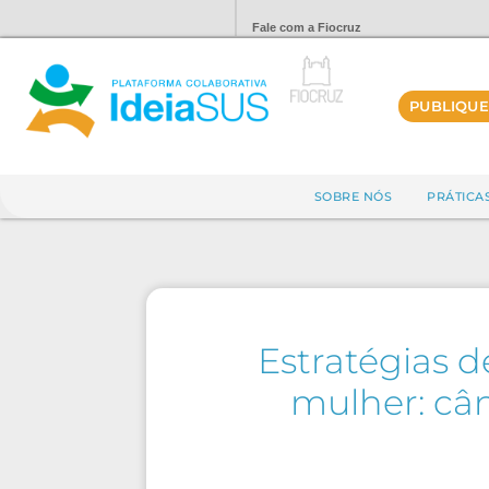
Fale com a Fiocruz
PUBLIQUE
SOBRE NÓS
PRÁTICA
Estratégias
mulher: câ