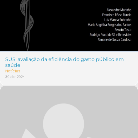
SUS: avaliação da eficiência do gasto público em
saúde
Notícias
30 abr 2024