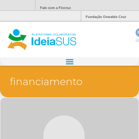
Fale com a Fiocruz
Fundação Oswaldo Cruz
Ol
financiamento