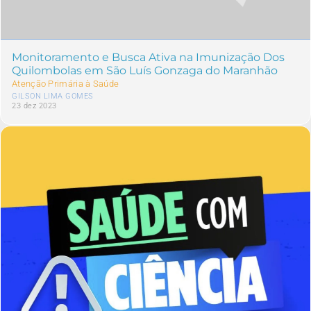
Monitoramento e Busca Ativa na Imunização Dos
Quilombolas em São Luís Gonzaga do Maranhão
Atenção Primária à Saúde
GILSON LIMA GOMES
23 dez 2023