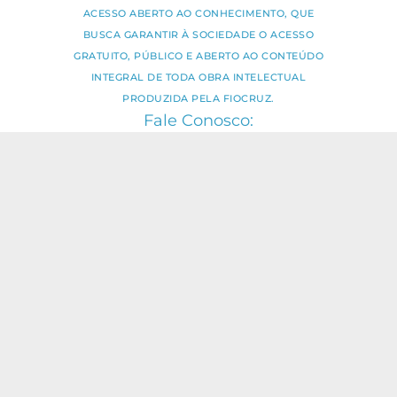
ACESSO ABERTO AO CONHECIMENTO, QUE
BUSCA GARANTIR À SOCIEDADE O ACESSO
GRATUITO, PÚBLICO E ABERTO AO CONTEÚDO
INTEGRAL DE TODA OBRA INTELECTUAL
PRODUZIDA PELA FIOCRUZ.
Fale Conosco:
ideia.sus@fiocruz.br
O conteúdo deste portal pode ser
utilizado para todos os fins não
comerciais, respeitados e reservados os
direitos dos autores.