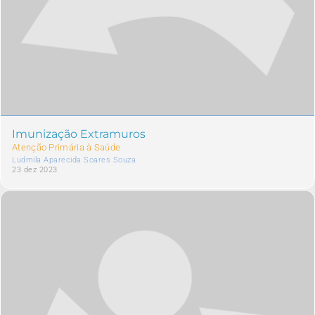
Imunização Extramuros
Atenção Primária à Saúde
Ludmila Aparecida Soares Souza
23 dez 2023