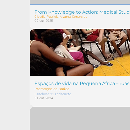
From Knowledge to Action: Medical Stude
Claudia Patricia Alvarez Contreras
09 out 2025
Espaços de vida na Pequena África – ruas
Promoção da Saúde
LanchoneteLanchonete
31 out 2024