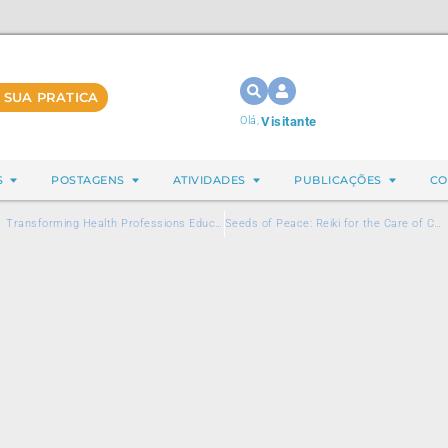
 SUA PRATICA
Olá,
Visitante
S
POSTAGENS
ATIVIDADES
PUBLICAÇÕES
CO
Transforming Health Professions Education: The Whole Health University Model at SCU
Seeds of Peace: Reiki for the Care of Caregivers in Health Units Author(s): Maria das Graças Paz, Nursing Technician, Reiki Therapist, Humanized Massage Therapist, Undergraduate Student in Integrative and Complementary Therapies.