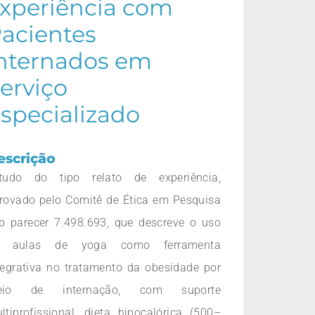
xperiência com
acientes
nternados em
erviço
specializado
escrição
tudo do tipo relato de experiência,
rovado pelo Comitê de Ética em Pesquisa
b parecer 7.498.693, que descreve o uso
e aulas de yoga como ferramenta
tegrativa no tratamento da obesidade por
eio de internação, com suporte
ltiprofissional, dieta hipocalórica (500–