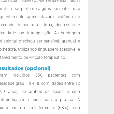
icossocial, observou-se resistência inicial
prática por parte de alguns pacientes, que
equentemente apresentavam histórico de
siedade, baixa autoestima, depressão e
ficuldade com introspecção. A abordagem
ofissional precisou ser sensível, gradual e
olhedora, utilizando linguagem acessível e
rtalecimento de vínculo terapêutico.
esultados (opcional)
oram incluídos 350 pacientes com
esidade grau I, II e III, com idades entre 12
90 anos, de ambos os sexos e sem
ntraindicação clínica para a prática. A
ioria era do sexo feminino (68%), com