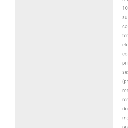
10
su
co
te
el
co
pr
se
(p
m
re
d
mo
pr