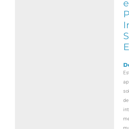
e
P
I
S
E
D
Es
ap
so
d
in
m
mu