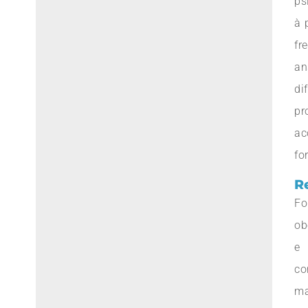
ps
à 
fr
an
di
pr
ac
fo
R
F
ob
e 
co
ma