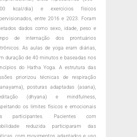
00 kcal/dia) e exercícios físicos
pervisionados, entre 2016 e 2023. Foram
letados dados como sexo, idade, peso e
mpo de internação dos prontuários
etrônicos. As aulas de yoga eram diárias,
m duração de 40 minutos e baseadas nos
incípios do Hatha Yoga. A estrutura das
ssões priorizou técnicas de respiração
ranayama), posturas adaptadas (asana),
editação (dhyana) e mindfulness,
speitando os limites físicos e emocionais
os participantes. Pacientes com
bilidade reduzida participaram das
áticas, com movimentos adaptados e uso