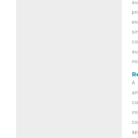
au
pr
en
si
c
au
in
R
A 
a
co
in
co
a