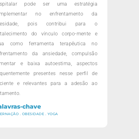
spitalar pode ser uma estratégia
omplementar no enfrentamento da
besidade, pois contribui para o
rtalecimento do vínculo corpo-mente e
ua como ferramenta terapêutica no
frentamento da ansiedade, compulsão
imentar e baixa autoestima, aspectos
equentemente presentes nesse perfil de
ciente e relevantes para a adesão ao
atamento.
alavras-chave
TERNAÇÃO
.
OBESIDADE
.
YOGA