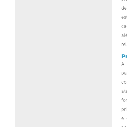
de
es
ca
al
re
P
A 
pa
co
at
f
pr
e 