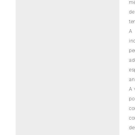
mé
de
te
A 
in
pe
ad
es
an
A 
p
co
c
d