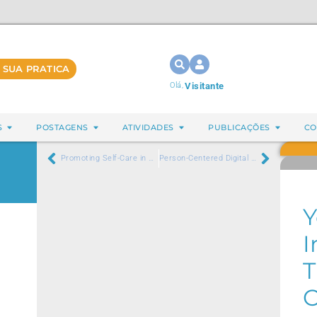
 SUA PRATICA
Olá,
Visitante
S
POSTAGENS
ATIVIDADES
PUBLICAÇÕES
CO
Promoting Self-Care in Health: Meditation and Auriculotherapy for Primary Care Professionals
Person-Centered Digital Health Solution in Clinical Practice: Experience Report
Y
I
T
O