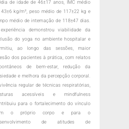
dia de idade de 46±17 anos, IMC médio
 43±6 kg/m², peso médio de 117±22 kg e
mpo médio de internação de 118±47 dias.
experiência demonstrou viabilidade da
clusão do yoga no ambiente hospitalar e
rmitiu, ao longo das sessões, maior
esão dos pacientes à prática, com relatos
pontâneos de bem-estar, redução da
siedade e melhora da percepção corporal.
vivência regular de técnicas respiratórias,
osturas acessíveis e mindfulness
ntribuiu para o fortalecimento do vínculo
om o próprio corpo e para o
esenvolvimento de atitudes de