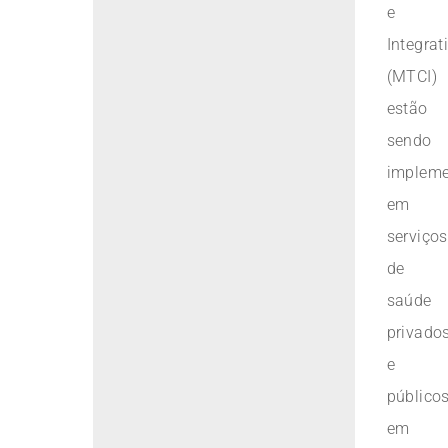
e
Integrat
(MTCI)
estão
sendo
implem
em
serviços
de
saúde
privado
e
público
em