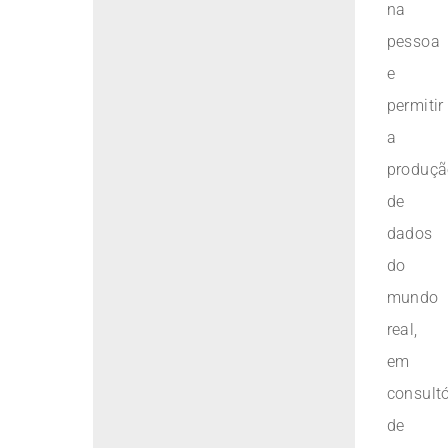
na
pessoa
e
permitir
a
produçã
de
dados
do
mundo
real,
em
consultó
de