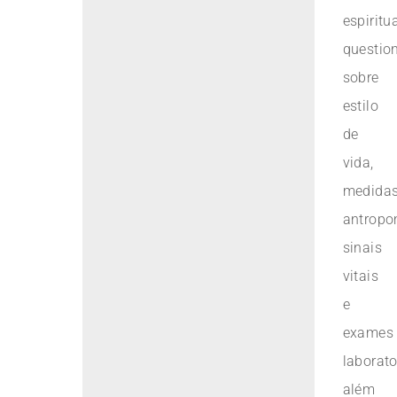
espiritu
questio
sobre
estilo
de
vida,
medida
antropo
sinais
vitais
e
exames
laborato
além