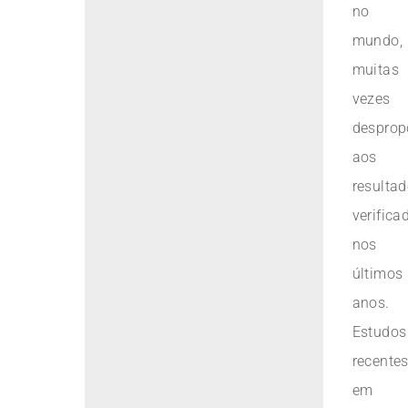
no
mundo,
muitas
vezes
desprop
aos
resulta
verifica
nos
últimos
anos.
Estudos
recente
em