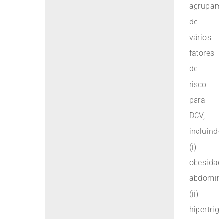
agrupa
de
vários
fatores
de
risco
para
DCV,
incluind
(i)
obesida
abdomin
(ii)
hipertri