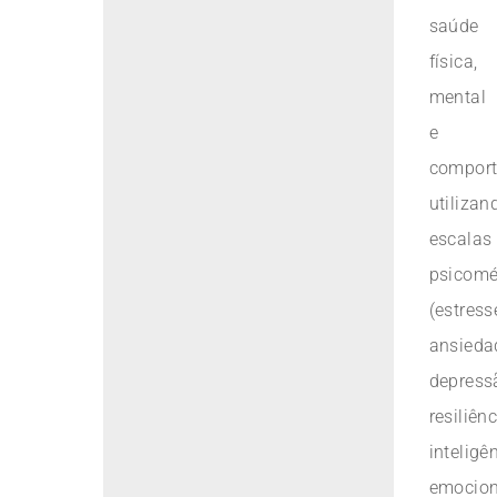
saúde
física,
mental
e
comport
utilizan
escalas
psicomé
(estress
ansieda
depress
resiliênc
inteligê
emocion