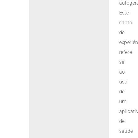
autoger
Este
relato
de
experiên
refere-
se
ao
uso
de
um
aplicati
de
saúde