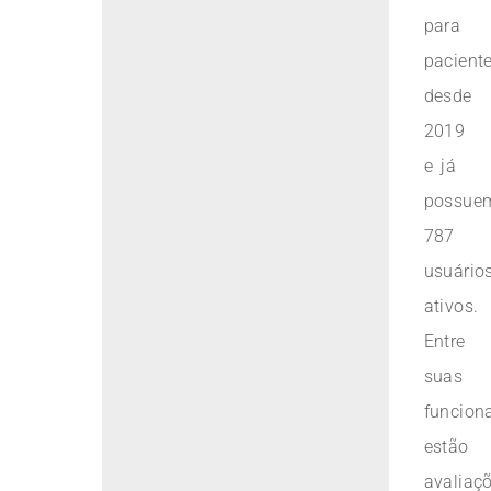
para
pacient
desde
2019
e já
possue
787
usuário
ativos.
Entre
suas
funcion
estão
avaliaçõ