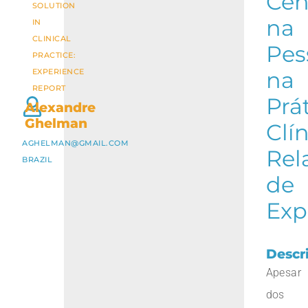
Cen
SOLUTION
na
IN
CLINICAL
Pes
PRACTICE:
EXPERIENCE
na
REPORT
Prá
Alexandre
Ghelman
Clín
AGHELMAN@GMAIL.COM
Rel
BRAZIL
de
Exp
Descr
Apesar
dos