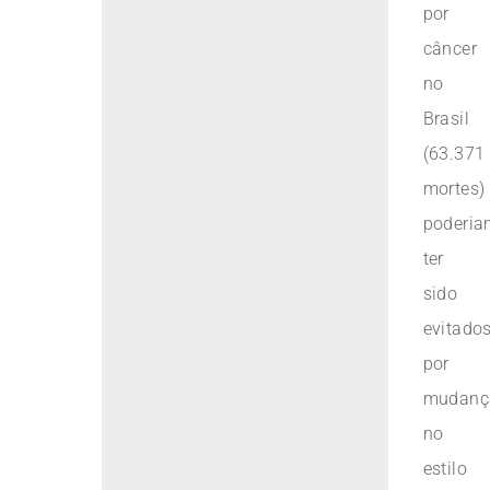
por
câncer
no
Brasil
(63.371
mortes)
poderia
ter
sido
evitado
por
mudanç
no
estilo