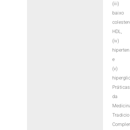
(iii)
baixo
colester
HDL,
(iv)
hiperte
e
(v)
hipergli
Práticas
da
Medicin
Tradicio
Comple