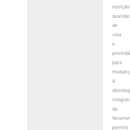
nutrição
qualida
de
vida
e
prontid
para
mudanç
A
aborda
integrat
da
ferrame
permite