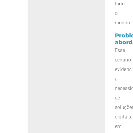
todo
o
mundo.
Probl
abord
Esse
cenário
evidenc
a
necessi
de
soluçõe
digitais
em