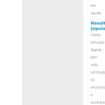
em
saúde.
Resul
(opcio
Como
solução
digital,
tem
sido
utilizad
no
monito
e
acompa