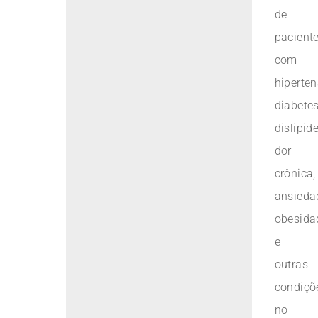
de
pacient
com
hiperten
diabetes
dislipid
dor
crônica,
ansieda
obesida
e
outras
condiçõ
no