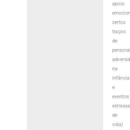
apoio
emocion
certos
traços
de
persona
adversi
na
infância
e
eventos
estress
de
vida)