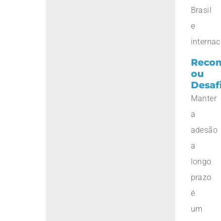
Brasil
e
interna
Reco
ou
Desaf
Manter
a
adesão
a
longo
prazo
é
um