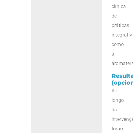
clínica
de
práticas
integrati
como
a
aromatera
Result
(opcion
Ao
longo
da
intervenç
foram