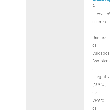
A
intervenç
ocorreu
na
Unidade
de
Cuidados
Compleme
e
Integrati
(NUCCI)
do
Centro
de