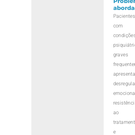
Proble
aborda
Paciente
com
condiçõe
psiquiátr
graves
frequent
apresent
desregul
emociona
resistênc
ao
tratamen
e