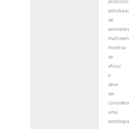
protocolo
estrutura
de
aromater
multissen
mostrou-
se
eficaz
e
deve
ser
consider
uma
estratégi