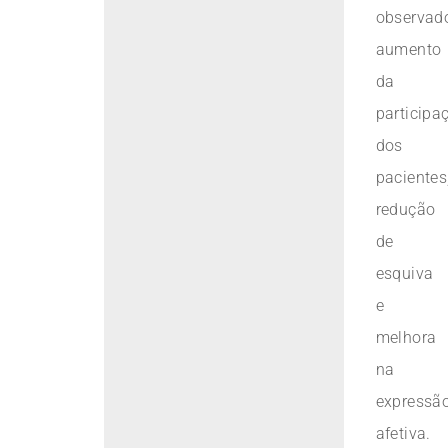
observad
aumento
da
participa
dos
pacientes
redução
de
esquiva
e
melhora
na
expressã
afetiva.