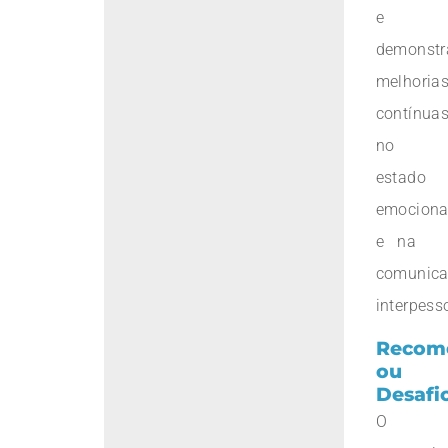
e
demonst
melhoria
contínua
no
estado
emociona
e na
comunic
interpess
Recom
ou
Desafi
O