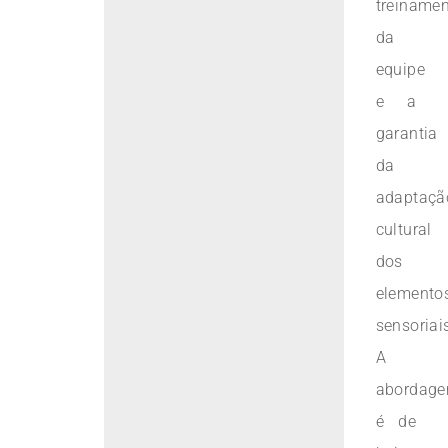
treiname
da
equipe
e a
garantia
da
adaptaçã
cultural
dos
elemento
sensoriai
A
abordag
é de