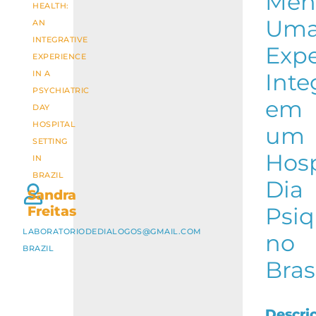
Ment
HEALTH:
Um
AN
INTEGRATIVE
Expe
EXPERIENCE
IN A
Inte
PSYCHIATRIC
em
DAY
HOSPITAL
um
SETTING
Hosp
IN
BRAZIL
Dia
Sandra
Freitas
Psiq
LABORATORIODEDIALOGOS@GMAIL.COM
no
BRAZIL
Bras
Descri