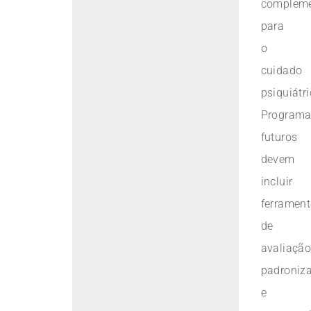
compleme
para
o
cuidado
psiquiátri
Program
futuros
devem
incluir
ferramen
de
avaliaçã
padroniz
e