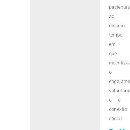
pacientes
ao
mesmo
tempo
em
que
incentiva
o
engajame
voluntári
e a
conexão
social.