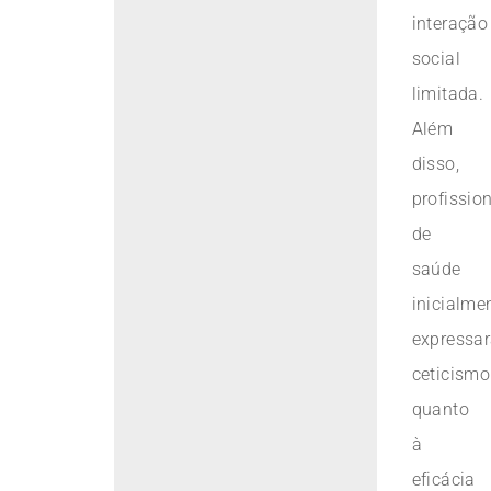
interação
social
limitada.
Além
disso,
profissio
de
saúde
inicialme
expressa
ceticismo
quanto
à
eficácia