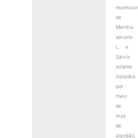
essenciai
de
Mentha
spicata
L. e
Salvia
sclarea
inalados
por
meio
de
tiras
de
algodão,