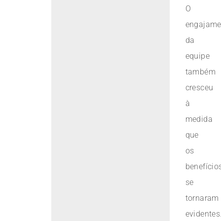
O
engajame
da
equipe
também
cresceu
à
medida
que
os
benefício
se
tornaram
evidentes