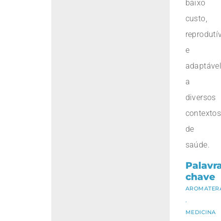
baixo
custo,
reprodutí
e
adaptáve
a
diversos
contexto
de
saúde.
Palavra
chave
AROMATER
.
MEDICINA