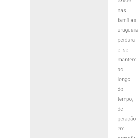
existe
nas
famílias
uruguaia
perdura
e se
mantém
ao
longo
do
tempo,
de
geração
em