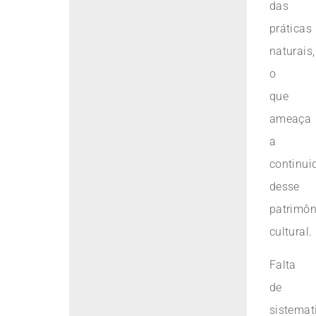
das
práticas
naturais,
o
que
ameaça
a
continui
desse
patrimôn
cultural.
Falta
de
sistemat