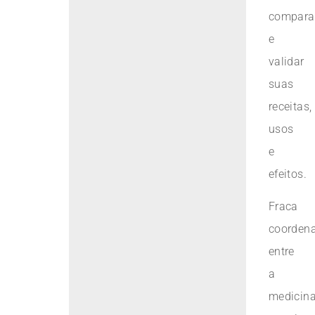
compara
e
validar
suas
receitas,
usos
e
efeitos.
Fraca
coorden
entre
a
medicin