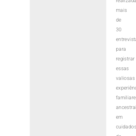
realizad
mais
de
30
entrevis
para
registrar
essas
valiosas
experiên
familiar
ancestra
em
cuidado