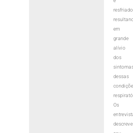
e
resfriado
resultan
em
grande
alívio
dos
sintoma
dessas
condiçõ
respirató
Os
entrevis
descrev