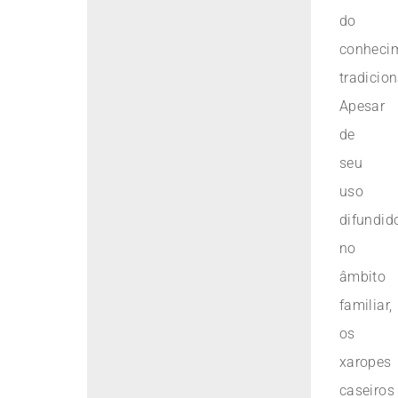
do
conheci
tradicion
Apesar
de
seu
uso
difundid
no
âmbito
familiar,
os
xaropes
caseiros