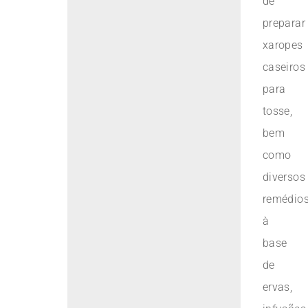
de
preparar
xaropes
caseiros
para
tosse,
bem
como
diversos
remédio
à
base
de
ervas,