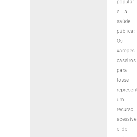
popular
e a
saúde
pública:
Os
xaropes
caseiros
para
tosse
represe
um
recurso
acessíve
e de