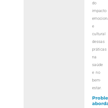
do
impacto
emocion
e
cultural
dessas
práticas
na
saúde
e no
bem-
estar.
Probl
abord