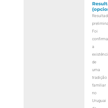
Resul
(opcio
Resulta
prelimina
Foi
confirm
a
existênc
de
uma
tradição
familiar
no
Uruguai