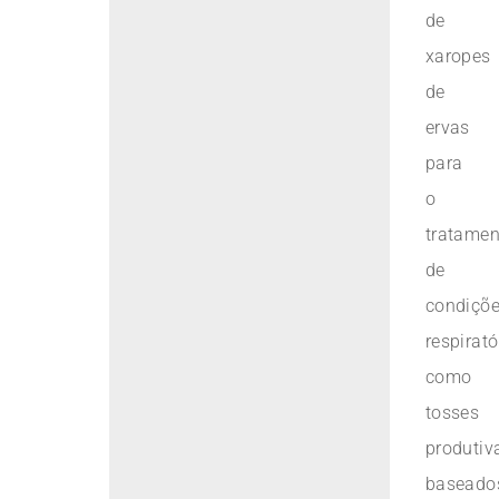
de
xaropes
de
ervas
para
o
tratamen
de
condiçõ
respirató
como
tosses
produtiv
baseado