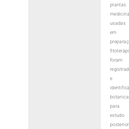
plantas
medicina
usadas
em
prepara
fitoteráp
foram
registra
e
identifi
botanic
para
estudo
posterior