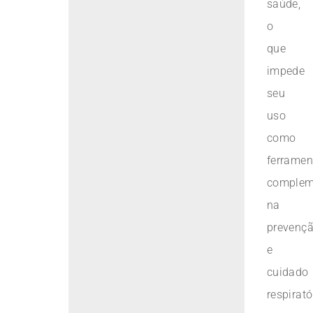
saúde,
o
que
impede
seu
uso
como
ferramen
complem
na
prevenç
e
cuidado
respirató