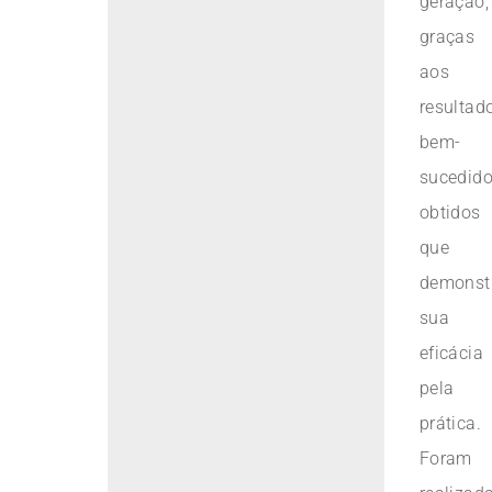
geração,
graças
aos
resultad
bem-
sucedid
obtidos
que
demonst
sua
eficácia
pela
prática.
Foram