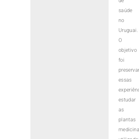
de
saúde
no
Uruguai.
O
objetivo
foi
preserva
essas
experiên
estudar
as
plantas
medicina