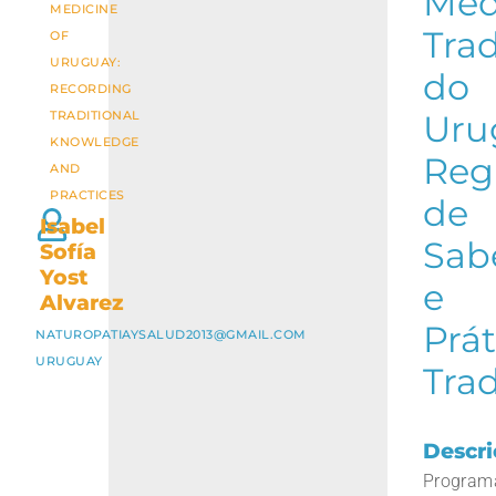
Med
MEDICINE
Trad
OF
URUGUAY:
do
RECORDING
TRADITIONAL
Uru
KNOWLEDGE
Reg
AND
PRACTICES
de
Isabel
Sab
Sofía
Yost
e
Alvarez
Prát
NATUROPATIAYSALUD2013@GMAIL.COM
URUGUAY
Trad
Descri
Program