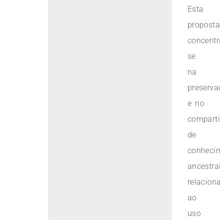
Esta
proposta
concentr
se
na
preserva
e no
compart
de
conheci
ancestra
relacion
ao
uso