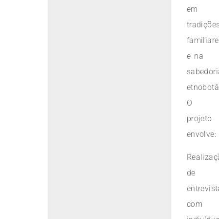
em
tradiçõe
familiar
e na
sabedori
etnobotâ
O
projeto
envolve:
Realizaç
de
entrevis
com