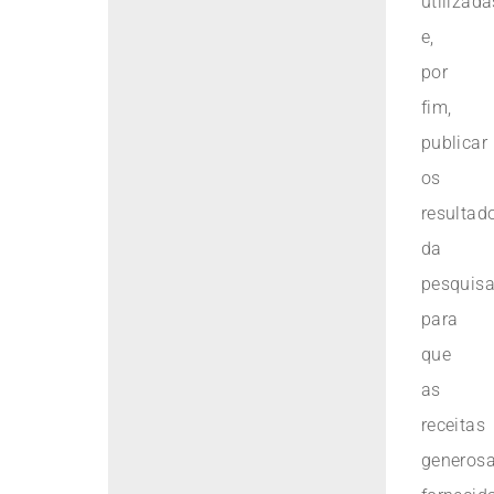
utilizada
e,
por
fim,
publicar
os
resultad
da
pesquis
para
que
as
receitas
generos