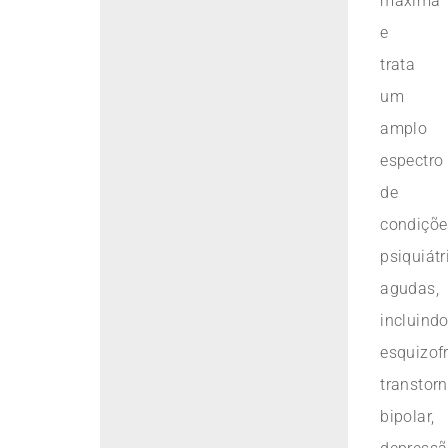
máxima
e
trata
um
amplo
espectro
de
condiçõe
psiquiátr
agudas,
incluind
esquizofr
transtor
bipolar,