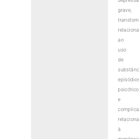
depress
grave,
transtor
relacion
ao
uso
de
substânc
episódio
psicótic
e
complic
relacion
à