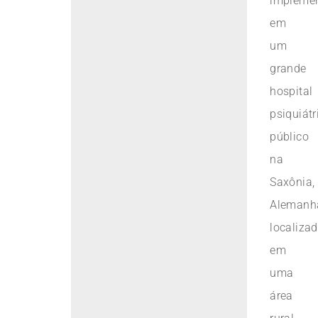
impleme
em
um
grande
hospital
psiquiátr
público
na
Saxônia,
Alemanh
localiza
em
uma
área