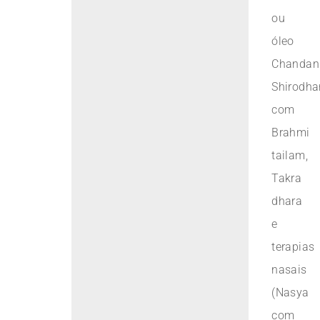
ou
óleo
Chandanl
Shirodha
com
Brahmi
tailam,
Takra
dhara
e
terapias
nasais
(Nasya
com