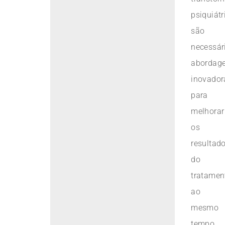
psiquiátr
são
necessár
abordag
inovador
para
melhorar
os
resultad
do
tratamen
ao
mesmo
tempo