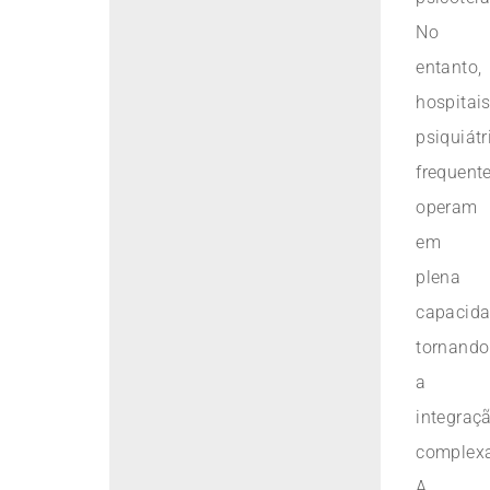
No
entanto,
hospitai
psiquiátr
frequent
operam
em
plena
capacida
tornando
a
integraç
complex
A