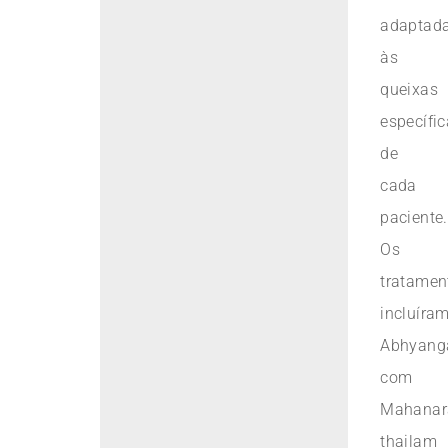
adaptad
às
queixas
específi
de
cada
paciente.
Os
tratamen
incluíra
Abhyan
com
Mahanar
thailam