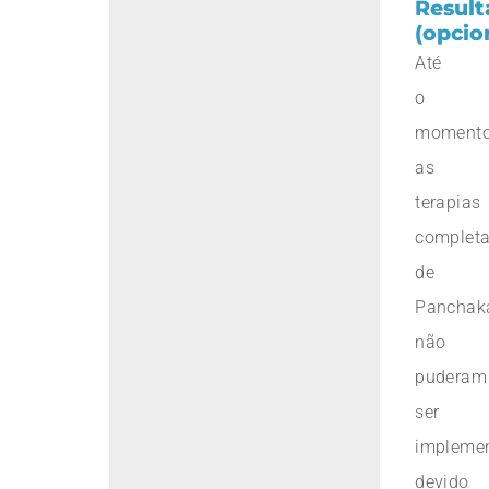
Result
(opcio
Até
o
momento
as
terapias
complet
de
Panchak
não
puderam
ser
impleme
devido