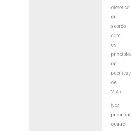
dietético
de
acordo
com
os
princípio
de
pacifica
de
Vata.
Nos
primeiro
quatro