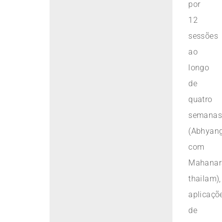
por
12
sessões
ao
longo
de
quatro
semanas
(Abhyan
com
Mahanar
thailam),
aplicaçõ
de