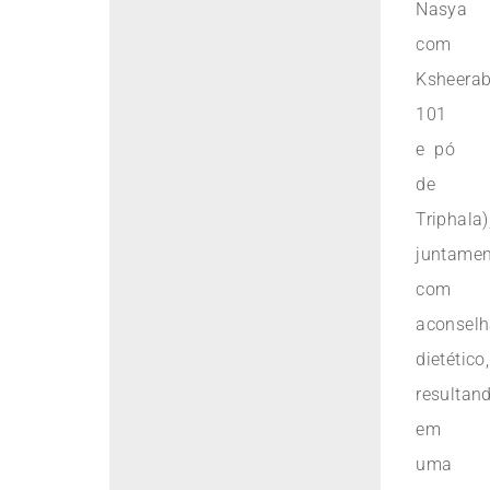
Nasya
com
Ksheerab
101
e pó
de
Triphala)
juntamen
com
aconsel
dietético,
resultan
em
uma