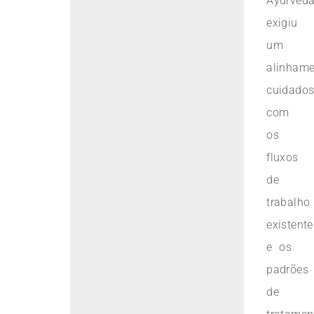
Ayurved
exigiu
um
alinham
cuidado
com
os
fluxos
de
trabalho
existente
e os
padrões
de