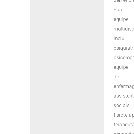
demênci
Sua
equipe
multidisc
inclui
psiquiatr
psicólog
equipe
de
enferma
assisten
sociais,
fisiotera
terapeut