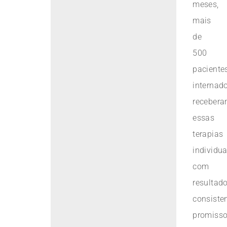
meses,
mais
de
500
paciente
internad
receber
essas
terapias
individua
com
resultad
consiste
promisso