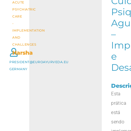
Cui
ACUTE
Psiq
PSYCHIATRIC
CARE
Agu
-
IMPLEMENTATION
–
AND
Imp
CHALLENGES
Harsha
e
PRESIDENT@EUROAYURVEDA.EU
Desa
GERMANY
Descri
Esta
prática
está
sendo