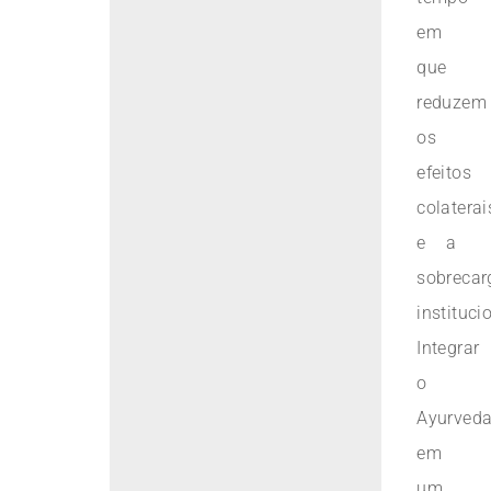
em
que
reduzem
os
efeitos
colaterai
e a
sobrecar
instituci
Integrar
o
Ayurved
em
um