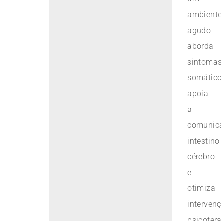
ambient
agudo
aborda
sintoma
somático
apoia
a
comunic
intestino
cérebro
e
otimiza
interven
psicoter