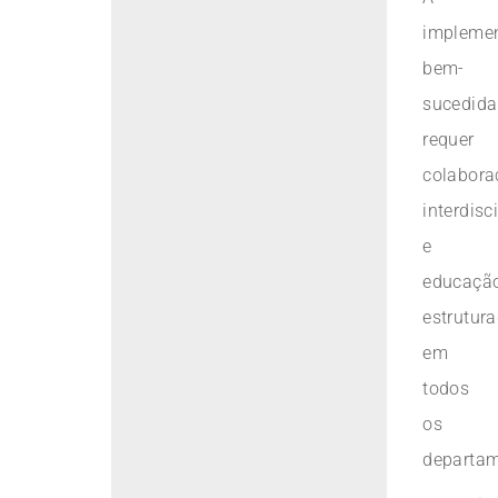
impleme
bem-
sucedida
requer
colabora
interdisc
e
educaçã
estrutur
em
todos
os
departam