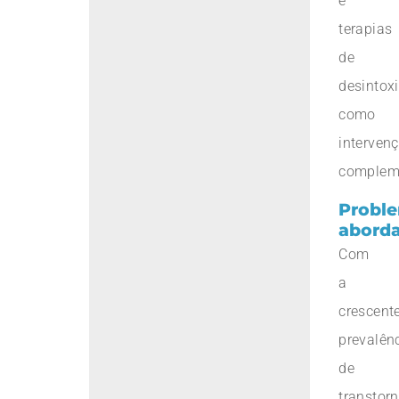
e
terapias
de
desintox
como
interven
complem
Probl
abord
Com
a
crescent
prevalên
de
transtor