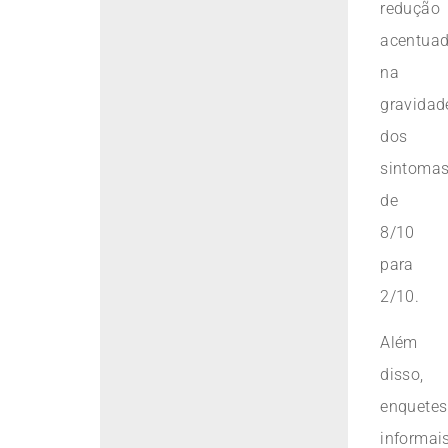
redução
acentua
na
gravidad
dos
sintoma
de
8/10
para
2/10.
Além
disso,
enquetes
informai