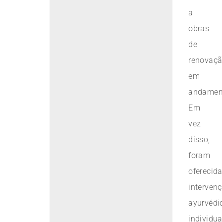
a
obras
de
renovaç
em
andamen
Em
vez
disso,
foram
oferecid
interven
ayurvédi
individua