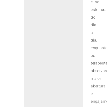
e na
estrutura
do
dia
a
dia,
enquant
os
terapeut
observa
maior
abertura
e
engajam