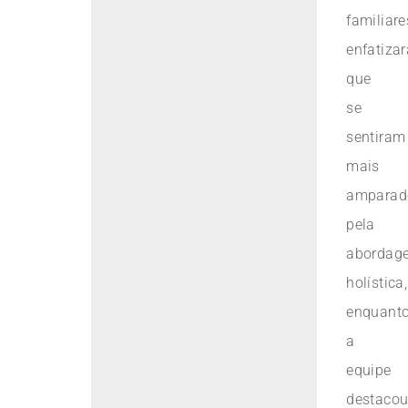
familiare
enfatiza
que
se
sentiram
mais
amparad
pela
abordag
holística,
enquant
a
equipe
destaco