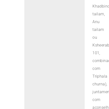
Khadbin
tailam,
Anu
tailam
ou
Ksheerab
101,
combina
com
Triphala
churna),
juntamen
com
aconsel