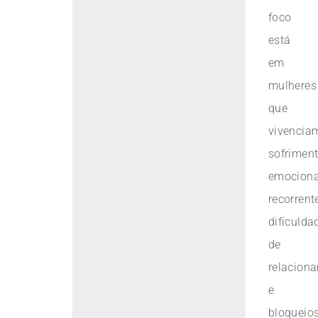
foco
está
em
mulheres
que
vivencia
sofrimen
emociona
recorrent
dificulda
de
relacion
e
bloqueio