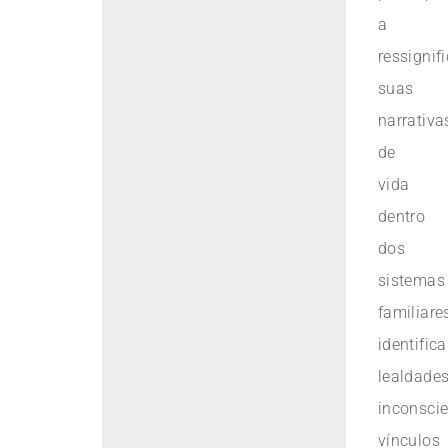
a
ressignif
suas
narrativa
de
vida
dentro
dos
sistemas
familiare
identific
lealdade
inconscie
vínculos