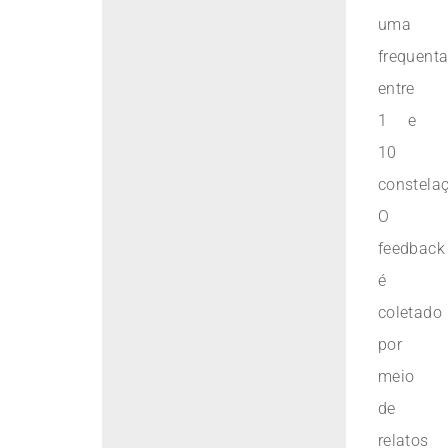
uma
frequent
entre
1 e
10
constela
O
feedback
é
coletado
por
meio
de
relatos