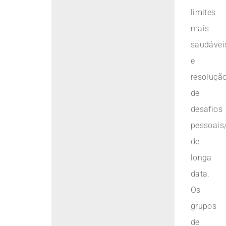
limites
mais
saudávei
e
resoluçã
de
desafios
pessoais/
de
longa
data.
Os
grupos
de