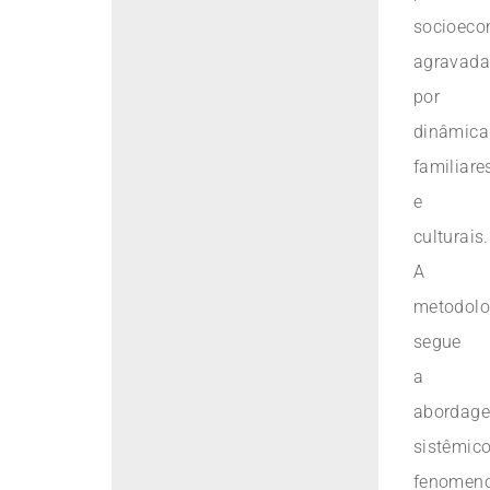
socioeco
agravada
por
dinâmica
familiare
e
culturais.
A
metodolo
segue
a
abordag
sistêmico
fenomeno