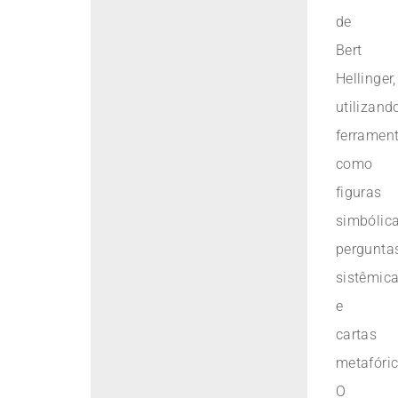
de
Bert
Hellinger,
utilizand
ferramen
como
figuras
simbólica
pergunta
sistêmic
e
cartas
metafóric
O