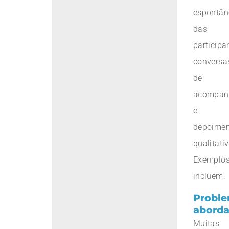
espontân
das
participa
conversa
de
acompan
e
depoimen
qualitati
Exemplo
incluem:
Probl
abord
Muitas