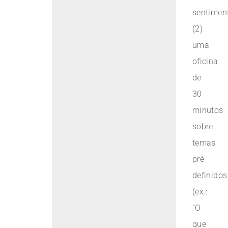
sentimen
(2)
uma
oficina
de
30
minutos
sobre
temas
pré-
definidos
(ex.:
“O
que