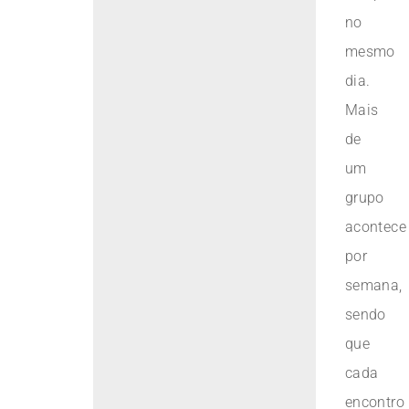
no
mesmo
dia.
Mais
de
um
grupo
acontece
por
semana,
sendo
que
cada
encontro