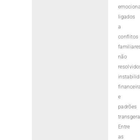
emociona
ligados
a
conflitos
familiare
não
resolvido
instabili
financeir
e
padrões
transgera
Entre
as