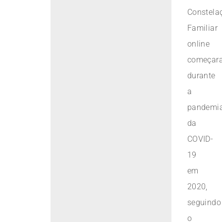
Constela
Familiar
online
começar
durante
a
pandemi
da
COVID-
19
em
2020,
seguindo
o