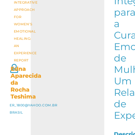
Inte
INTEGRATIVE
par
APPROACH
FOR
a
WOMEN’S
EMOTIONAL
Cur
HEALING:
Emo
AN
EXPERIENCE
de
REPORT
Mul
Edna
Aparecida
Um
da
Rocha
Rela
Teshima
de
ER_1800@YAHOO.COM.BR
Expe
BRASIL
Descri