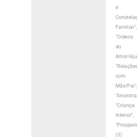
é
Constela
Familiar”,
“Ordens
do
Amor/Aju
“Relaçõe
com
Mãe/Pai”
“Ancestra
“Criança
Interior”,
“Prosperi
(3)