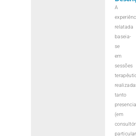
A
experiênc
relatada
baseia-
se
em
sessões
terapêuti
realizada
tanto
presenci
(em
consultór
particula