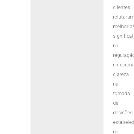
clientes
relatara
melhoria
significa
na
regulaçã
emociona
clareza
na
tomada
de
decisões,
estabele
de