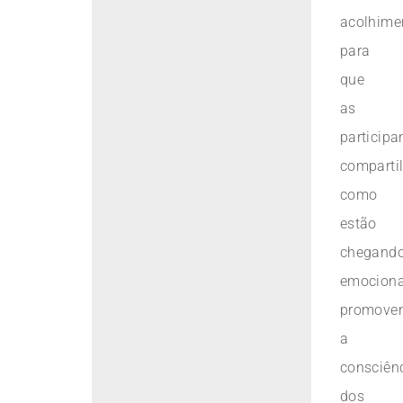
acolhime
para
que
as
participa
comparti
como
estão
chegand
emociona
promove
a
consciên
dos