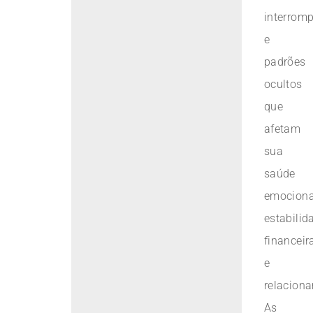
interrom
e
padrões
ocultos
que
afetam
sua
saúde
emociona
estabilid
financeir
e
relacion
As