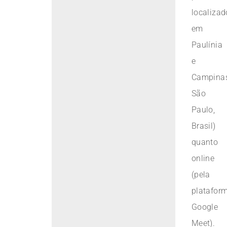
localizad
em
Paulínia
e
Campinas
São
Paulo,
Brasil)
quanto
online
(pela
platafor
Google
Meet).