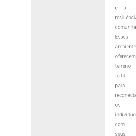
e a
resiliênci
comunitá
Esses
ambient
oferecem
terreno
fértil
para
reconect
os
indivídu
com
seus