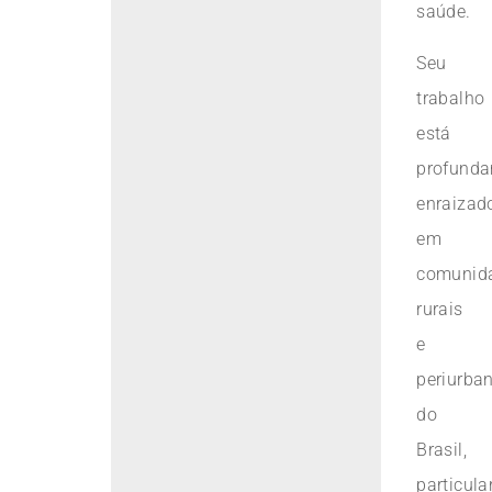
saúde.
Seu
trabalho
está
profund
enraizad
em
comunid
rurais
e
periurba
do
Brasil,
particul