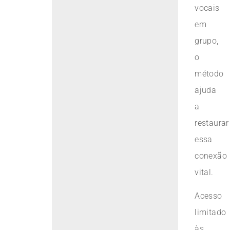
vocais
em
grupo,
o
método
ajuda
a
restaurar
essa
conexão
vital.
Acesso
limitado
às