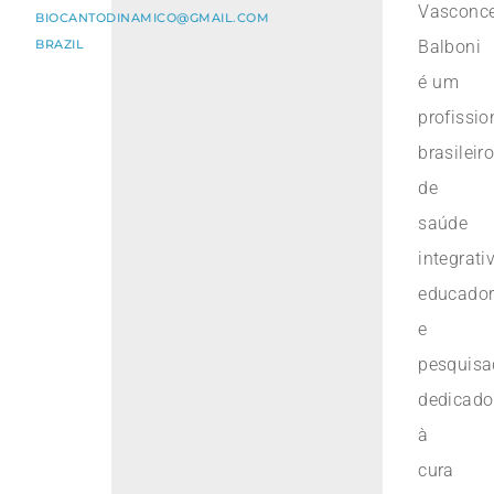
Vasconce
BIOCANTODINAMICO@GMAIL.COM
BRAZIL
Balboni
é um
profissio
brasileir
de
saúde
integrati
educado
e
pesquisa
dedicado
à
cura