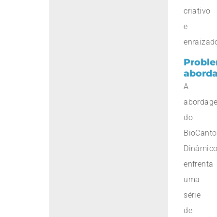
criativo
e
enraizad
Probl
abord
A
abordag
do
BioCanto
Dinâmic
enfrenta
uma
série
de