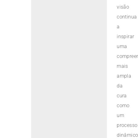
visão
continua
a
inspirar
uma
compree
mais
ampla
da
cura
como
um
processo
dinâmico