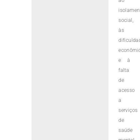
ao
isolamen
social,
às
dificulda
econômi
e à
falta
de
acesso
a
serviços
de
saúde