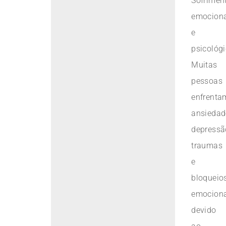
Sofrimen
emocion
e
psicológi
Muitas
pessoas
enfrenta
ansiedad
depressã
traumas
e
bloqueio
emociona
devido