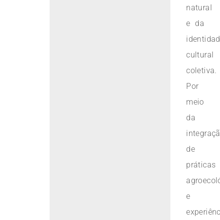
natural
e da
identida
cultural
coletiva.
Por
meio
da
integraç
de
práticas
agroecol
e
experiên