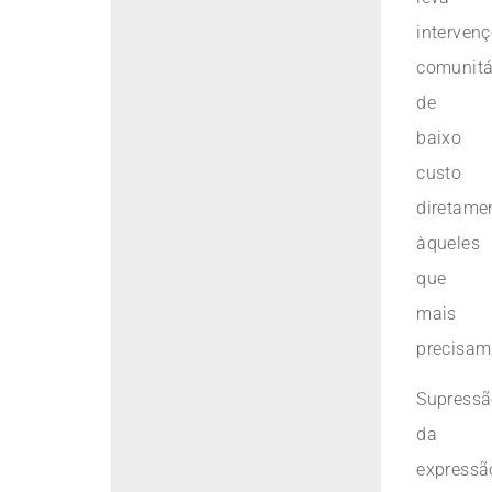
interven
comunitá
de
baixo
custo
diretame
àqueles
que
mais
precisam
Supress
da
expressã