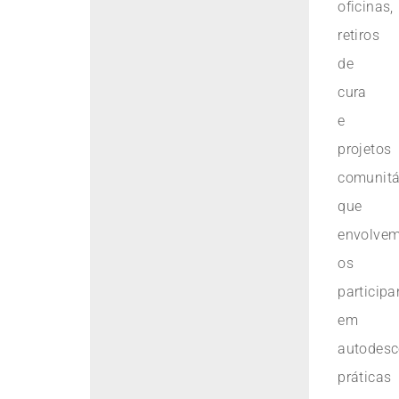
oficinas,
retiros
de
cura
e
projetos
comunitá
que
envolve
os
participa
em
autodesc
práticas