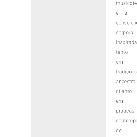
musicote
e a
consciên
corporal,
inspirad
tanto
em
tradições
ancestra
quanto
em
práticas
contemp
de