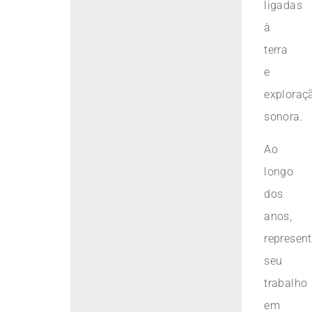
ligadas
à
terra
e
exploraç
sonora.
Ao
longo
dos
anos,
represen
seu
trabalho
em