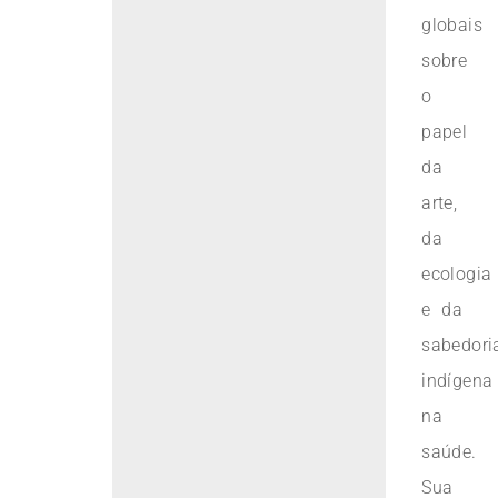
globais
sobre
o
papel
da
arte,
da
ecologia
e da
sabedori
indígena
na
saúde.
Sua