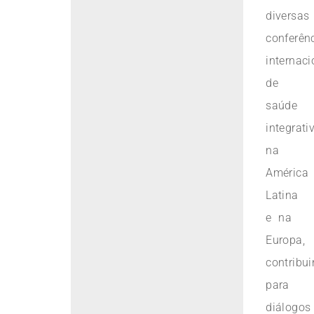
diversas
conferên
internaci
de
saúde
integrati
na
América
Latina
e na
Europa,
contribu
para
diálogos