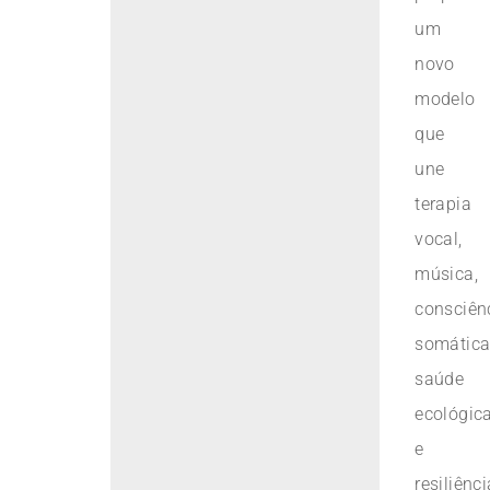
um
novo
modelo
que
une
terapia
vocal,
música,
consciên
somática
saúde
ecológic
e
resiliênci