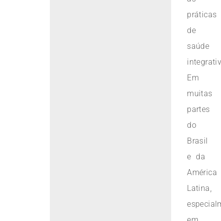
práticas
de
saúde
integrati
Em
muitas
partes
do
Brasil
e da
América
Latina,
especial
em