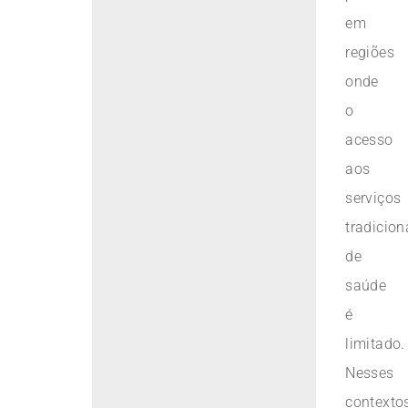
em
regiões
onde
o
acesso
aos
serviços
tradicion
de
saúde
é
limitado.
Nesses
contextos