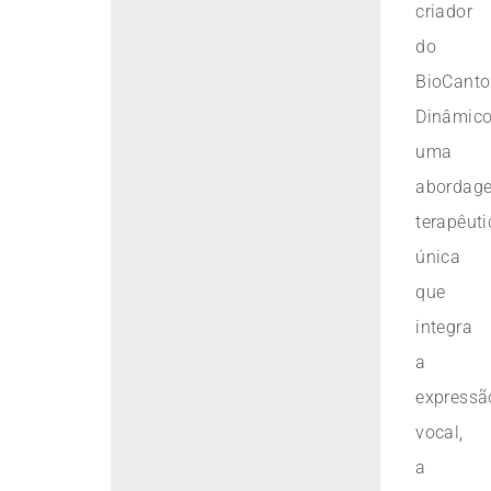
criador
do
BioCanto
Dinâmico
uma
abordag
terapêuti
única
que
integra
a
expressã
vocal,
a