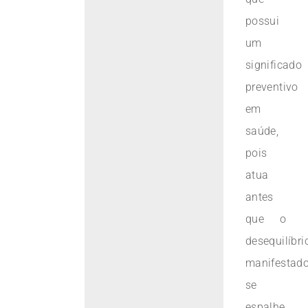
possui
um
significado
preventivo
em
saúde,
pois
atua
antes
que o
desequilíbri
manifestad
se
espalhe