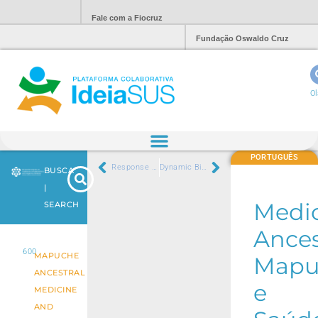
Fale com a Fiocruz
Fundação Oswaldo Cruz
Ol
PORTUGUÊS
Response to Cancer Treatment in Patients Using the Okada-Style Integrated Health System in Argentina
Dynamic Biosinging
BUSCA
|
Medi
SEARCH
Ances
600
MAPUCHE
Mapu
ANCESTRAL
e
MEDICINE
AND