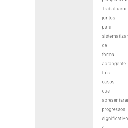
Trabalhamo
juntos
para
sistematiza
de
forma
abrangente
três
casos
que
apresentar
progressos
significativ
e