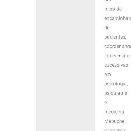
meio de
encaminha
de
pacientes,
coordenand
intervençõe
sucessivas
em
psicologia,
psiquiatria
e
medicina
Mapuche,
conforme