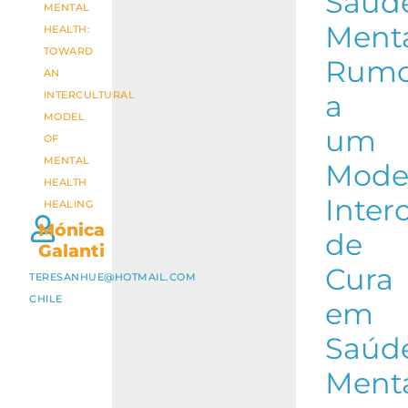
Saúd
MENTAL
Menta
HEALTH:
TOWARD
Rum
AN
INTERCULTURAL
a
MODEL
um
OF
MENTAL
Mode
HEALTH
Inter
HEALING
Mónica
de
Galanti
Cura
TERESANHUE@HOTMAIL.COM
CHILE
em
Saúd
Ment