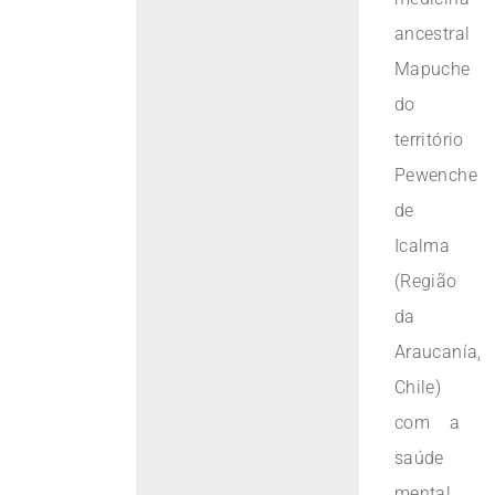
ancestral
Mapuche
do
território
Pewenche
de
Icalma
(Região
da
Araucanía,
Chile)
com a
saúde
mental