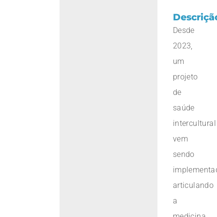
Descriçã
Desde
2023,
um
projeto
de
saúde
intercultural
vem
sendo
implementa
articulando
a
medicina