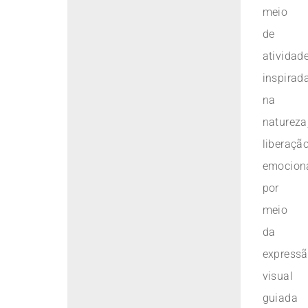
meio
de
atividad
inspirad
na
natureza
liberaçã
emocion
por
meio
da
express
visual
guiada