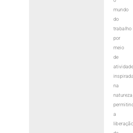
o
mundo
do
trabalho
por
meio
de
atividad
inspirad
na
natureza
permitin
a
liberaçã