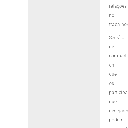
relações
no
trabalho/
Sessão
de
comparti
em
que
os
particip
que
desejar
podem