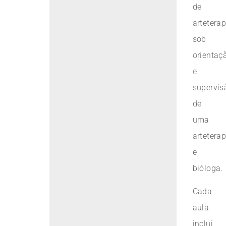
de
arteterap
sob
orientaç
e
supervis
de
uma
artetera
e
bióloga.
Cada
aula
inclui