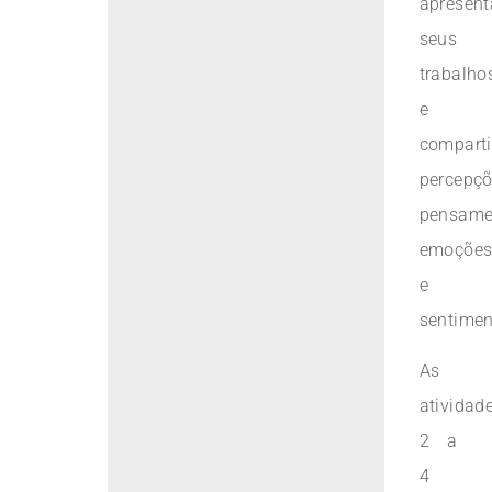
apresent
seus
trabalho
e
comparti
percepçõ
pensame
emoçõe
e
sentimen
As
atividad
2 a
4