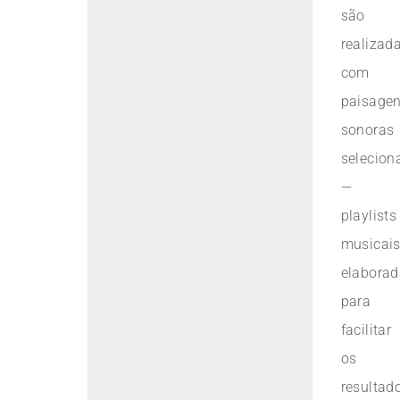
são
realizad
com
paisage
sonoras
selecion
—
playlists
musicai
elabora
para
facilitar
os
resultad