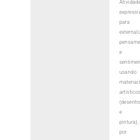
Atividad
expressi
para
externali
pensame
e
sentime
usando
materiai
artístico
(desenh
e
pintura),
por