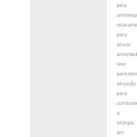
pela
arteterap
relaxam
para
aliviar
ansieda
leve
persisten
ativação
para
combate
a
letargia
em