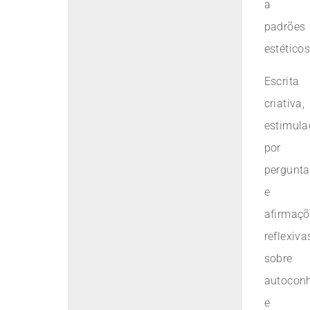
a
padrões
estéticos
Escrita
criativa,
estimul
por
pergunta
e
afirmaç
reflexiva
sobre
autocon
e