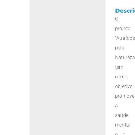
Descri
O
projeto
“Atraído
pela
Natureza
tem
como
objetivo
promove
a
saúde
mental
e o