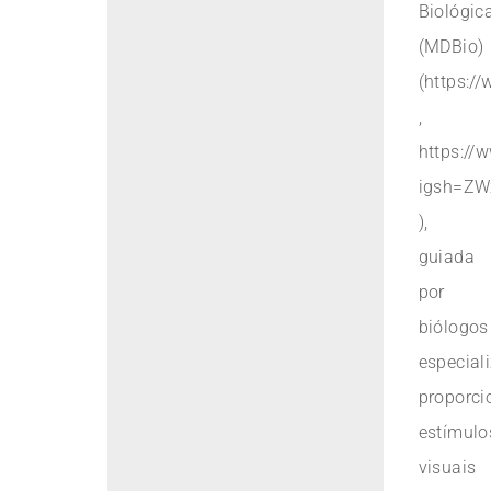
Biológic
(MDBio)
(https:/
,
https:/
igsh=ZW
),
guiada
por
biólogos
especial
proporc
estímulo
visuais