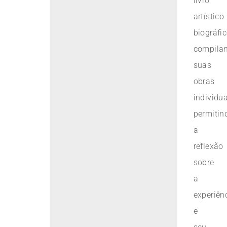
livro
artístico
biográfi
compila
suas
obras
individua
permitin
a
reflexão
sobre
a
experiên
e