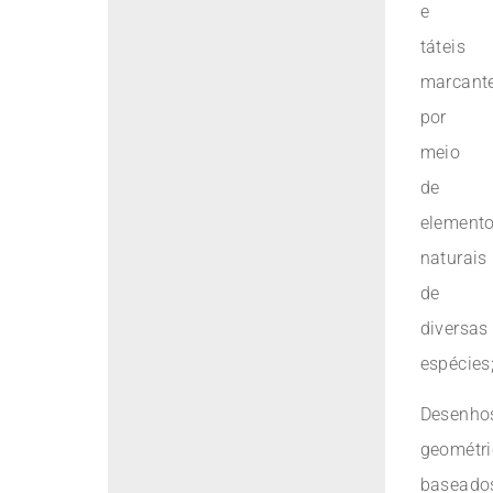
e
táteis
marcant
por
meio
de
element
naturais
de
diversas
espécies
Desenho
geométr
baseado