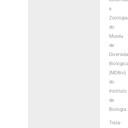
e
Zoologia
do
Museu
de
Diversid
Biológic
(MDBio)
do
Instituto
de
Biologia.
Trata-