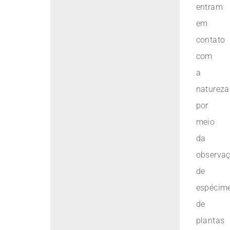
entram
em
contato
com
a
natureza
por
meio
da
observa
de
espécim
de
plantas