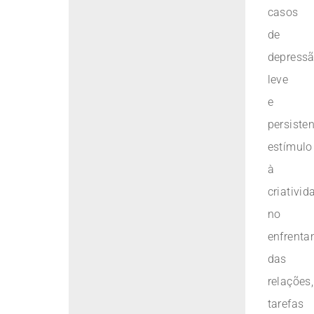
casos
de
depress
leve
e
persisten
estímulo
à
criativid
no
enfrent
das
relações,
tarefas