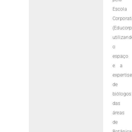
Escola
Corporat
(Educorp
utilizan
o
espaço
e a
expertis
de
biólogos
das
áreas
de
Botânica