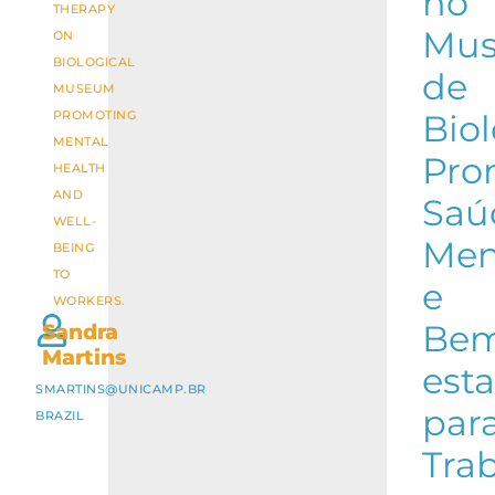
no
THERAPY
Mus
ON
BIOLOGICAL
de
MUSEUM
PROMOTING
Biol
MENTAL
Pro
HEALTH
AND
Saú
WELL-
Men
BEING
TO
e
WORKERS.
Be
Sandra
Martins
esta
SMARTINS@UNICAMP.BR
par
BRAZIL
Tra