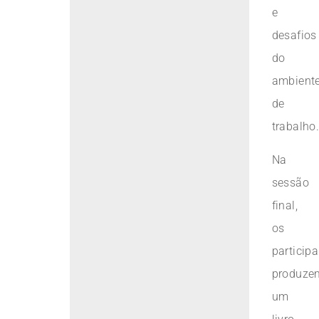
e
desafios
do
ambient
de
trabalho
Na
sessão
final,
os
particip
produze
um