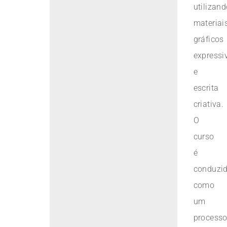
utilizan
materiai
gráficos
expressi
e
escrita
criativa.
O
curso
é
conduzi
como
um
process