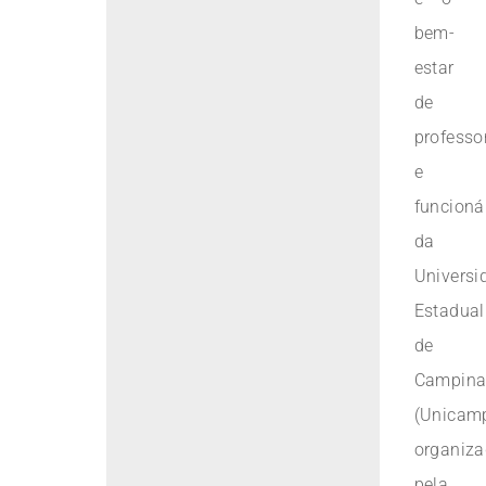
bem-
estar
de
professo
e
funcioná
da
Universi
Estadual
de
Campina
(Unicamp
organiz
pela