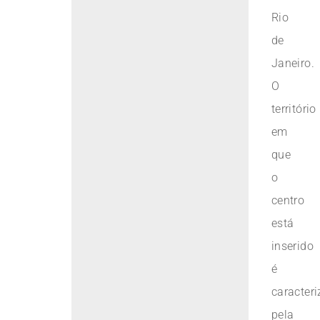
Rio
de
Janeiro.
O
território
em
que
o
centro
está
inserido
é
caracter
pela