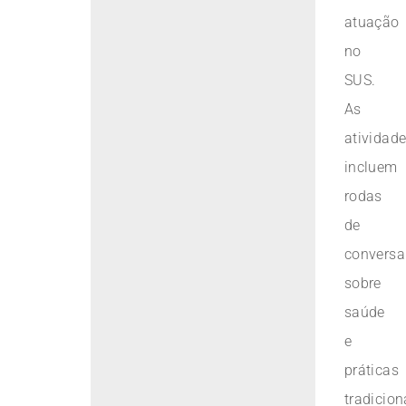
atuação
no
SUS.
As
atividad
incluem
rodas
de
conversa
sobre
saúde
e
práticas
tradicion