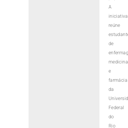
A
iniciativa
reúne
estudant
de
enferma
medicin
e
farmácia
da
Universi
Federal
do
Rio