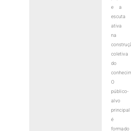
e a
escuta
ativa
na
construç
coletiva
do
conhecim
O
público-
alvo
principal
é
formado