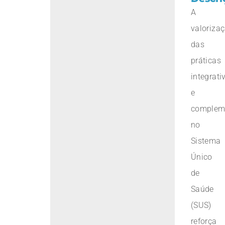
A
valoriza
das
práticas
integrati
e
complem
no
Sistema
Único
de
Saúde
(SUS)
reforça