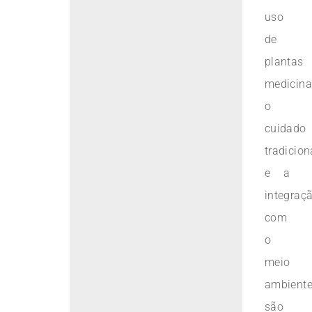
uso
de
plantas
medicina
o
cuidado
tradicion
e a
integraç
com
o
meio
ambient
são