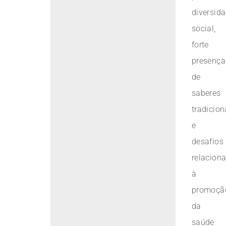
diversid
social,
forte
presença
de
saberes
tradicion
e
desafios
relacion
à
promoçã
da
saúde