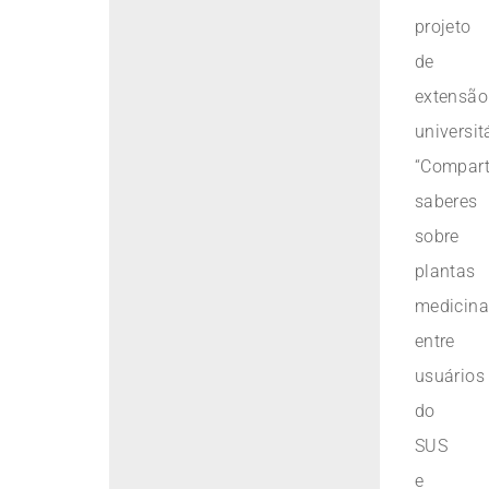
projeto
de
extensão
universit
“Compart
saberes
sobre
plantas
medicina
entre
usuários
do
SUS
e