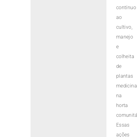
contínuo
ao
cultivo,
manejo
e
colheita
de
plantas
medicina
na
horta
comunitá
Essas
ações