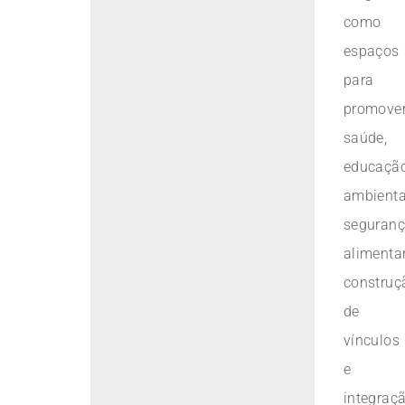
como
espaços
para
promove
saúde,
educaçã
ambienta
seguran
alimentar
construç
de
vínculos
e
integraç