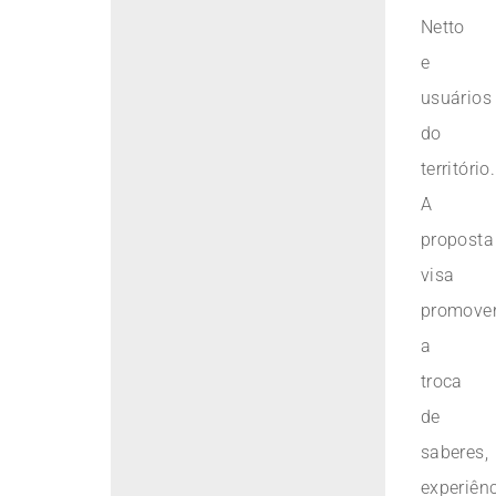
Netto
e
usuários
do
território.
A
proposta
visa
promove
a
troca
de
saberes,
experiên