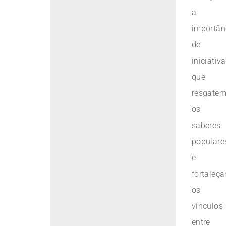
a
importân
de
iniciativ
que
resgate
os
saberes
populare
e
fortaleç
os
vínculos
entre