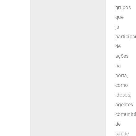
grupos
que
já
particip
de
ações
na
horta,
como
idosos,
agentes
comunitá
de
saúde