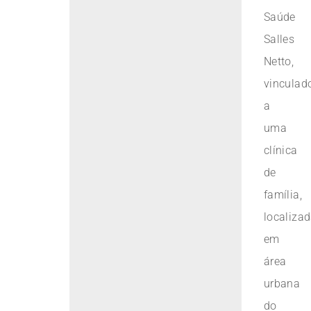
Saúde
Salles
Netto,
vinculad
a
uma
clínica
de
família,
localiza
em
área
urbana
do