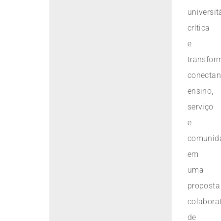
universit
crítica
e
transfor
conecta
ensino,
serviço
e
comunid
em
uma
proposta
colabora
de