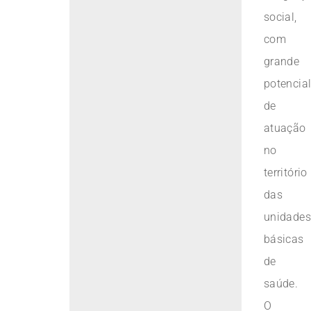
social,
com
grande
potencia
de
atuação
no
território
das
unidade
básicas
de
saúde.
O