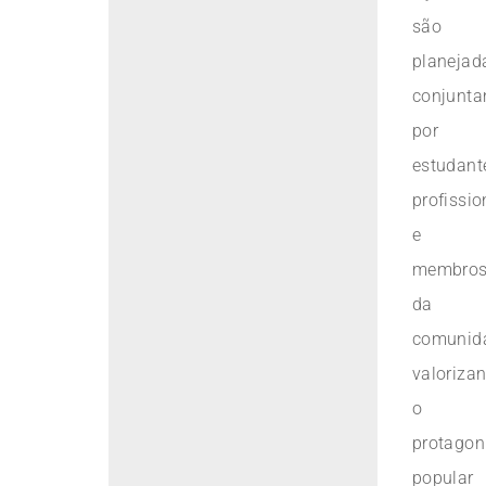
são
planejad
conjunt
por
estudant
profissio
e
membro
da
comunid
valoriza
o
protago
popular