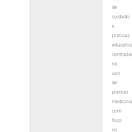
de
cuidado
e
práticas
educativ
centrada
no
uso
de
plantas
medicina
com
foco
no