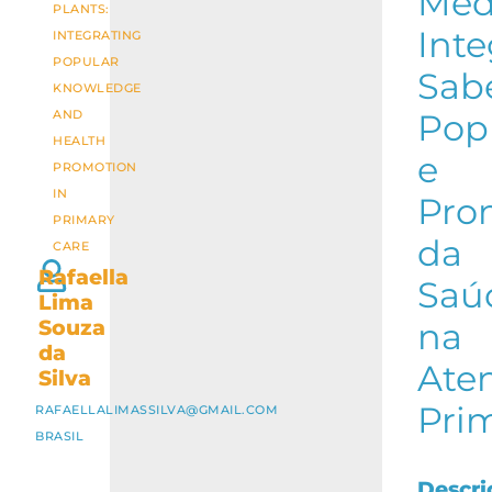
Medi
PLANTS:
Int
INTEGRATING
POPULAR
Sab
KNOWLEDGE
AND
Pop
HEALTH
e
PROMOTION
IN
Pro
PRIMARY
da
CARE
Rafaella
Saú
Lima
Souza
na
da
Ate
Silva
Pri
RAFAELLALIMASSILVA@GMAIL.COM
BRASIL
Descri