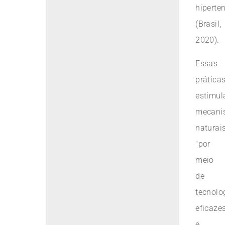
hiperte
(Brasil,
2020).
Essas
prática
estimu
mecani
naturai
"por
meio
de
tecnolo
eficaze
e