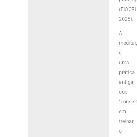
(FIOCR
2025).
A
medita
é
uma
prática
antiga
que
"consis
em
treinar
o