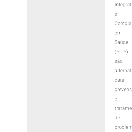
Integrat
e
Comple
em
Saúde
(PICS)
são
alternat
para
preven
e
tratame
de
proble