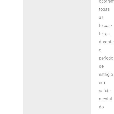
ocorre
todas
as
terças-
feiras,
durante
o
período
de
estágio
em
saúde
mental
do