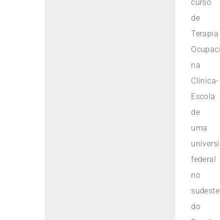
curso
de
Terapia
Ocupac
na
Clínica-
Escola
de
uma
univers
federal
no
sudeste
do