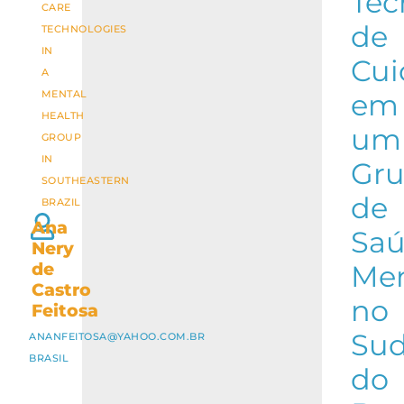
Tec
CARE
de
TECHNOLOGIES
IN
Cui
A
MENTAL
em
HEALTH
um
GROUP
IN
Gr
SOUTHEASTERN
de
BRAZIL
Ana
Sa
Nery
de
Men
Castro
no
Feitosa
Sud
ANANFEITOSA@YAHOO.COM.BR
BRASIL
do