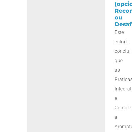
(opci
Reco
ou
Desaf
Este
estudo
conclui
que
as
Prática
Integrat
e
Comple
a
Aromat