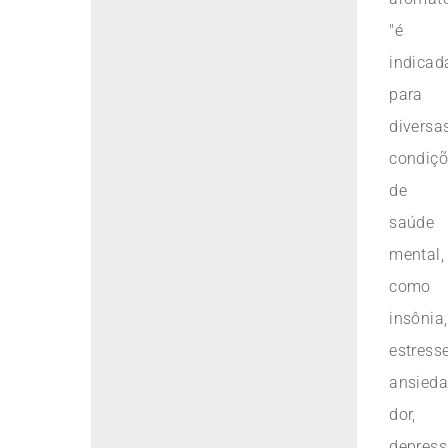
"é
indicad
para
diversa
condiç
de
saúde
mental,
como
insônia,
estresse
ansieda
dor,
depres