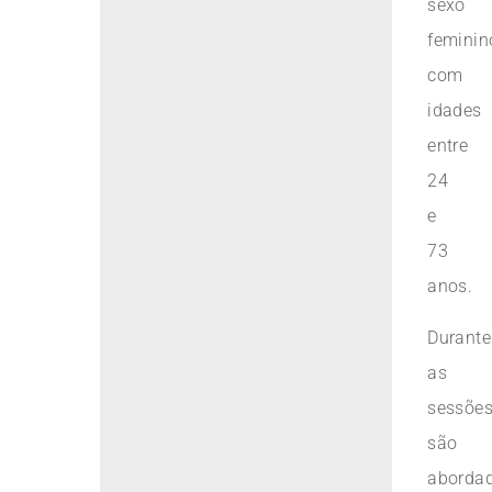
sexo
feminin
com
idades
entre
24
e
73
anos.
Durante
as
sessões
são
aborda