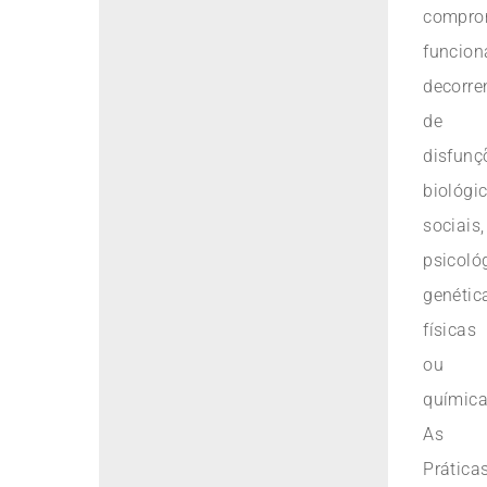
compro
funcion
decorre
de
disfunç
biológic
sociais,
psicoló
genétic
físicas
ou
química
As
Prática