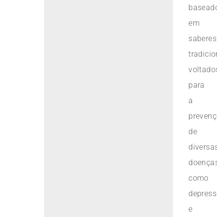
basead
em
saberes
tradicio
voltado
para
a
preven
de
diversa
doenças
como
depres
e