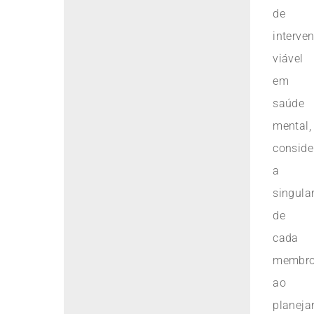
de
interve
viável
em
saúde
mental,
consid
a
singula
de
cada
membr
ao
planeja