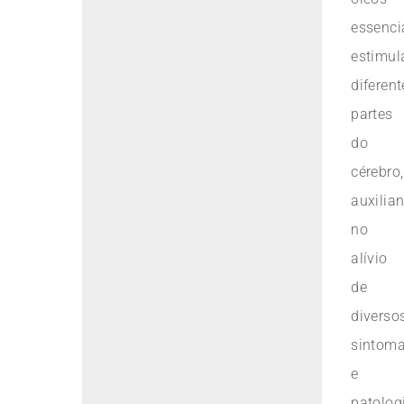
essenci
estimu
diferent
partes
do
cérebro,
auxilia
no
alívio
de
diverso
sintom
e
patolog