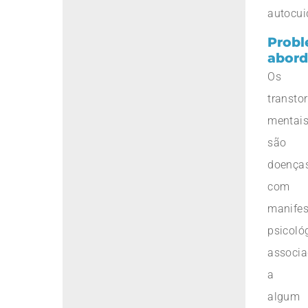
autocui
Prob
abor
Os
transto
mentai
são
doença
com
manife
psicoló
associ
a
algum