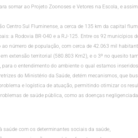
ra somar ao Projeto Zoonoses e Vetores na Escola, e assim t
ião Centro Sul Fluminense, a cerca de 135 km da capital flum
ais: a Rodovia BR-040 e a RJ-125. Entre os 92 municípios do
 ao número de população, com cerca de 42.063 mil habitante
 em extensão territorial (580.803 Km2), e o 3º no quesito t
, para o entendimento do ambiente o qual estamos inseridos
iretrizes do Ministério da Saúde, detém mecanismos, que bu
problema e logística de atuação, permitindo otimizar os res
roblemas de saúde pública, como as doenças negligenciada
à saúde com os determinantes sociais da saúde,