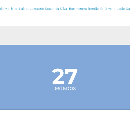
o Mathias, Ualace Januário Souza da Silva, Bartolomeu Romão de Oliveira, João Ca
27
estados