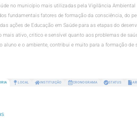
úde no município mais utilizadas pela Vigilância Ambiental
dos fundamentais fatores de formação da consciência, do pen
 das ações de Educação em Saúde para as etapas do desenvo
mais ativo, critico e sensível quanto aos problemas de saú
 o aluno e o ambiente, contribui e muito para a formação 
ORIA
LOCAL
INSTITUIÇÃO
CRONOGRAMA
STATUS
AR
as