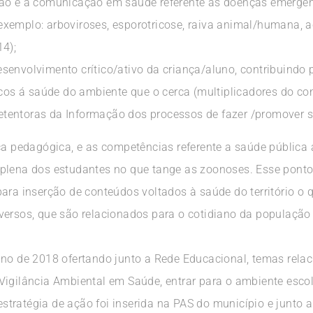
ção e a comunicação em saúde referente as doenças emerge
exemplo: arboviroses, esporotricose, raiva animal/humana,
14);
senvolvimento crítico/ativo da criança/aluno, contribuindo
scos á saúde do ambiente que o cerca (multiplicadores do co
tentoras da Informação dos processos de fazer /promover
ca pedagógica, e as competências referente a saúde pública a
plena dos estudantes no que tange as zoonoses. Esse ponto
ara inserção de conteúdos voltados à saúde do território o qu
ersos, que são relacionados para o cotidiano da população e
ano de 2018 ofertando junto a Rede Educacional, temas rela
Vigilância Ambiental em Saúde, entrar para o ambiente esco
tratégia de ação foi inserida na PAS do município e junto