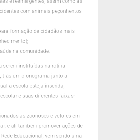
ntes e reemergentes, assim como as
 acidentes com animais peçonhentos
 para formação de cidadãos mais
nhecimento);
 saúde na comunidade.
 serem instituídas na rotina
, trás um cronograma junto a
al a escola esteja inserida,
scolar e suas diferentes faixas-
cionados às zoonoses e vetores em
lar, e ali também promover ações de
 a Rede Educacional, vem sendo uma