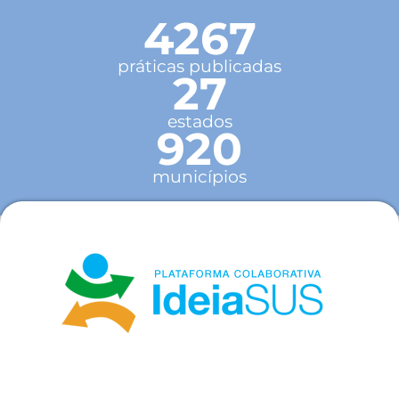
4267
práticas publicadas
27
estados
920
municípios