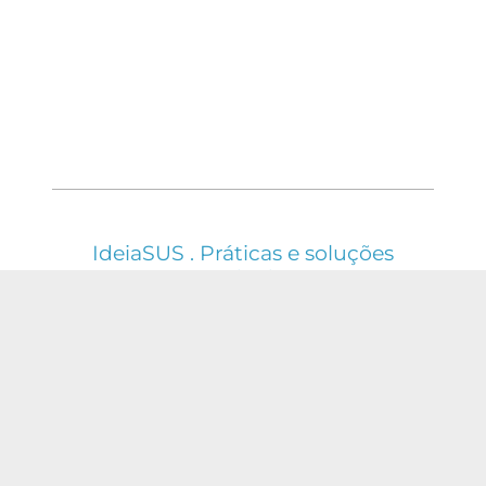
IdeiaSUS . Práticas e soluções
em saúde do SUS
ESTE WEBSITE É REGIDO PELA POLÍTICA DE
ACESSO ABERTO AO CONHECIMENTO, QUE
BUSCA GARANTIR À SOCIEDADE O ACESSO
GRATUITO, PÚBLICO E ABERTO AO CONTEÚDO
INTEGRAL DE TODA OBRA INTELECTUAL
PRODUZIDA PELA FIOCRUZ.
Fale Conosco: