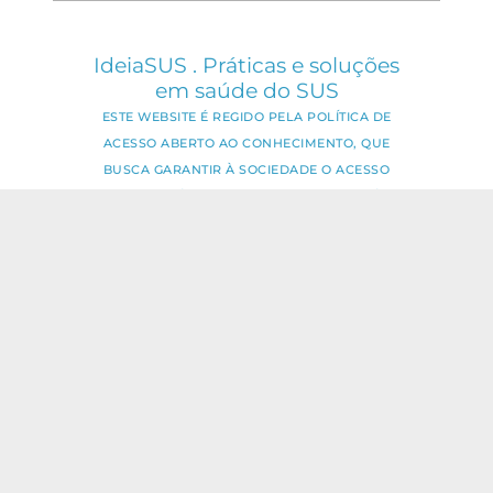
IdeiaSUS . Práticas e soluções
em saúde do SUS
ESTE WEBSITE É REGIDO PELA POLÍTICA DE
ACESSO ABERTO AO CONHECIMENTO, QUE
BUSCA GARANTIR À SOCIEDADE O ACESSO
GRATUITO, PÚBLICO E ABERTO AO CONTEÚDO
INTEGRAL DE TODA OBRA INTELECTUAL
PRODUZIDA PELA FIOCRUZ.
Fale Conosco:
ideia.sus@fiocruz.br
O conteúdo deste portal pode ser
utilizado para todos os fins não
comerciais, respeitados e reservados os
direitos dos autores.