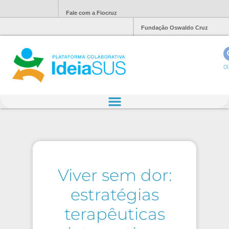
Fale com a Fiocruz
Fundação Oswaldo Cruz
Ol
Viver sem dor:
estratégias
terapêuticas