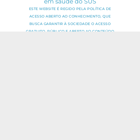
em saúde do SUS
ESTE WEBSITE É REGIDO PELA POLÍTICA DE
ACESSO ABERTO AO CONHECIMENTO, QUE
BUSCA GARANTIR À SOCIEDADE O ACESSO
GRATUITO, PÚBLICO E ABERTO AO CONTEÚDO
INTEGRAL DE TODA OBRA INTELECTUAL
PRODUZIDA PELA FIOCRUZ.
Fale Conosco:
ideia.sus@fiocruz.br
O conteúdo deste portal pode ser
utilizado para todos os fins não
comerciais, respeitados e reservados os
direitos dos autores.