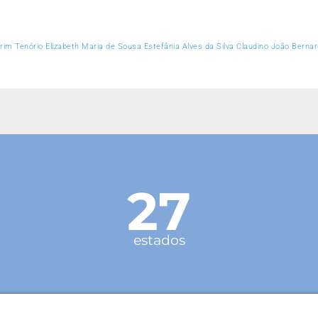
arim Tenório Elizabeth Maria de Sousa Estefânia Alves da Silva Claudino João Berna
27
estados