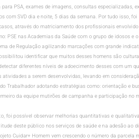
a para PSA, exames de imagens, consultas especializadas, 
s com SVD dia e noite, 5 dias da semana. Por tudo isso, foi
casos, através do matriciamento dos profissionais envolvido
omo: PSE nas Academias da Saúde com o grupo de idosos e o
ema de Regulação agilizando marcações com grande indicati
possibilitou identificar que muitos desses homens são cultu
etectar diferentes níveis de adoecimento desses com um qu
 atividades a serem desenvolvidas, levando em consideraçã
do Trabalhador adotando estratégias como: orientação e bu
ermeiro da equipe mutirões de campanha e participação no 
o, foi possível observar melhorias quantitativas e qualitat
tude deste público nos serviços de saúde e na adesão ao d
rojeto Cuidar+ Homem vem crescendo o número da parcela ma