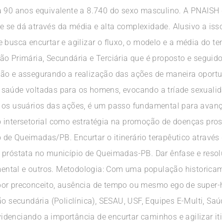
a 90 anos equivalente a 8.740 do sexo masculino. A PNAISH
 se dá através da média e alta complexidade. Alusivo a iss
 busca encurtar e agilizar o fluxo, o modelo e a média do t
o Primária, Secundária e Terciária que é proposto e seguido
ão e assegurando a realização das ações de maneira oportu
saúde voltadas para os homens, evocando a tríade sexualid
, os usuários das ações, é um passo fundamental para ava
 intersetorial como estratégia na promoção de doenças pros
de Queimadas/PB. Encurtar o itinerário terapêutico através 
 próstata no município de Queimadas-PB. Dar ênfase e reso
e mental e outros. Metodologia: Com uma população historica
por preconceito, ausência de tempo ou mesmo ego de super
ão secundária (Policlínica), SESAU, USF, Equipes E-Multi, Sa
denciando a importância de encurtar caminhos e agilizar iti