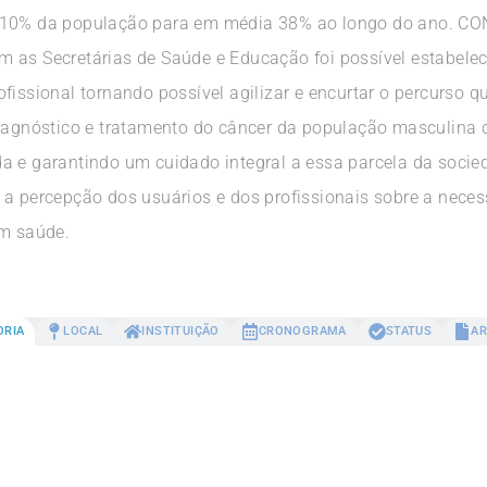
e 10% da população para em média 38% ao longo do ano. C
 as Secretárias de Saúde e Educação foi possível estabelec
fissional tornando possível agilizar e encurtar o percurso qu
 diagnóstico e tratamento do câncer da população masculin
a e garantindo um cuidado integral a essa parcela da socie
 a percepção dos usuários e dos profissionais sobre a nece
em saúde.
ORIA
LOCAL
INSTITUIÇÃO
CRONOGRAMA
STATUS
AR