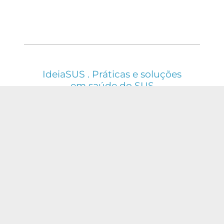
IdeiaSUS . Práticas e soluções
em saúde do SUS
ESTE WEBSITE É REGIDO PELA POLÍTICA DE
ACESSO ABERTO AO CONHECIMENTO, QUE
BUSCA GARANTIR À SOCIEDADE O ACESSO
GRATUITO, PÚBLICO E ABERTO AO CONTEÚDO
INTEGRAL DE TODA OBRA INTELECTUAL
PRODUZIDA PELA FIOCRUZ.
Fale Conosco:
ideia.sus@fiocruz.br