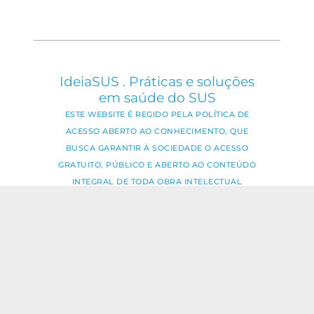
IdeiaSUS . Práticas e soluções
em saúde do SUS
ESTE WEBSITE É REGIDO PELA POLÍTICA DE
ACESSO ABERTO AO CONHECIMENTO, QUE
BUSCA GARANTIR À SOCIEDADE O ACESSO
GRATUITO, PÚBLICO E ABERTO AO CONTEÚDO
INTEGRAL DE TODA OBRA INTELECTUAL
PRODUZIDA PELA FIOCRUZ.
Fale Conosco:
ideia.sus@fiocruz.br
O conteúdo deste portal pode ser
utilizado para todos os fins não