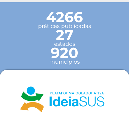
4266
práticas publicadas
27
estados
920
municípios