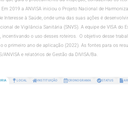
. Em 2019 a ANVISA iniciou o Projeto Nacional de Harmoniz
de Interesse à Saúde, onde uma das suas ações é desenvolv
ional de Vigilância Sanitária (SNVS). A equipe de VISA do 
o, incentivando o uso desses roteiros. O objetivo desse trab
o o primeiro ano de aplicação (2022). As fontes para os res
/ANVISA e relatórios de Gestão da DIVISA/Ba.
ORIA
LOCAL
INSTITUIÇÃO
CRONOGRAMA
STATUS
AR