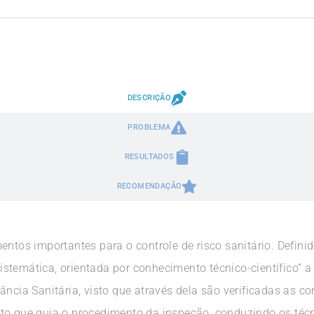
DESCRIÇÃO
PROBLEMA
RESULTADOS
RECOMENDAÇÃO
entos importantes para o controle de risco sanitário. Definid
stemática, orientada por conhecimento técnico-científico” a
ância Sanitária, visto que através dela são verificadas as 
to que guia o procedimento da inspeção, conduzindo os técn