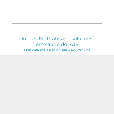
IdeiaSUS . Práticas e soluções
em saúde do SUS
ESTE WEBSITE É REGIDO PELA POLÍTICA DE
ACESSO ABERTO AO CONHECIMENTO, QUE
BUSCA GARANTIR À SOCIEDADE O ACESSO
GRATUITO, PÚBLICO E ABERTO AO CONTEÚDO
INTEGRAL DE TODA OBRA INTELECTUAL
PRODUZIDA PELA FIOCRUZ.
Fale Conosco:
ideia.sus@fiocruz.br