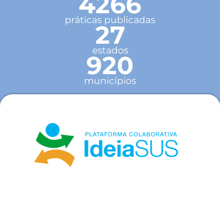
4266
práticas publicadas
27
estados
920
municípios