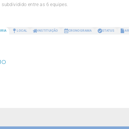
subdividido entre as 6 equipes.
ORIA
LOCAL
INSTITUIÇÃO
CRONOGRAMA
STATUS
AR
JO