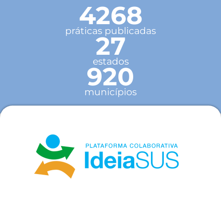
4268
práticas publicadas
27
estados
920
municípios