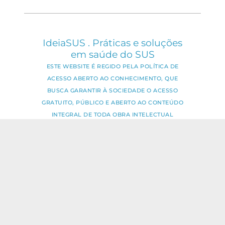
IdeiaSUS . Práticas e soluções
em saúde do SUS
ESTE WEBSITE É REGIDO PELA POLÍTICA DE
ACESSO ABERTO AO CONHECIMENTO, QUE
BUSCA GARANTIR À SOCIEDADE O ACESSO
GRATUITO, PÚBLICO E ABERTO AO CONTEÚDO
INTEGRAL DE TODA OBRA INTELECTUAL
PRODUZIDA PELA FIOCRUZ.
Fale Conosco:
ideia.sus@fiocruz.br
O conteúdo deste portal pode ser
utilizado para todos os fins não
comerciais, respeitados e reservados os
direitos dos autores.