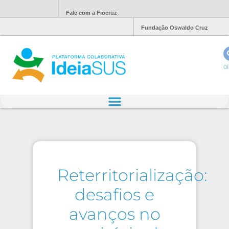
Fale com a Fiocruz
Fundação Oswaldo Cruz
Ol
Reterritorialização:
desafios e
avanços no