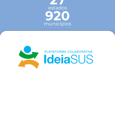
estados
920
municípios