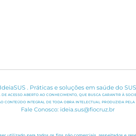
IdeiaSUS . Práticas e soluções em saúde do SU
CA DE ACESSO ABERTO AO CONHECIMENTO, QUE BUSCA GARANTIR À SOCI
AO CONTEÚDO INTEGRAL DE TODA OBRA INTELECTUAL PRODUZIDA PELA 
Fale Conosco: ideia.sus@fiocruz.br
er utilizado para todos os fins não comerciais, respeitados e rese