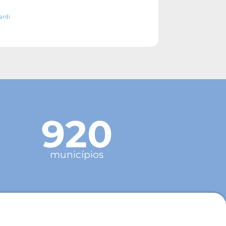
ardi
920
municípios