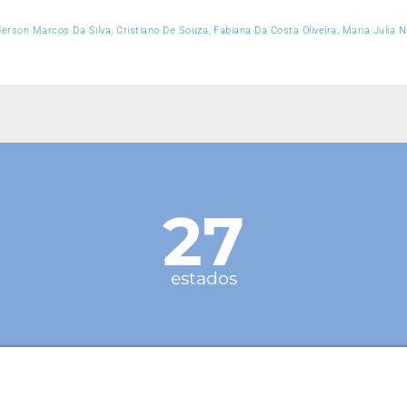
erson Marcos Da Silva, Cristiano De Souza, Fabiana Da Costa Oliveira, Maria Julia N
27
estados