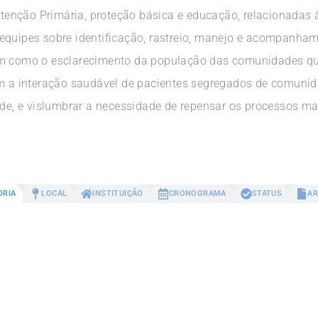
enção Primária, proteção básica e educação, relacionadas 
equipes sobre identificação, rastreio, manejo e acompanha
em como o esclarecimento da população das comunidades qu
am a interação saudável de pacientes segregados de comuni
rede, e vislumbrar a necessidade de repensar os processos m
ORIA
LOCAL
INSTITUIÇÃO
CRONOGRAMA
STATUS
AR