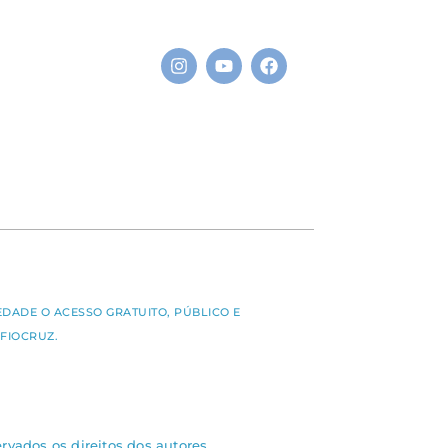
S
EDADE O ACESSO GRATUITO, PÚBLICO E
FIOCRUZ.
rvados os direitos dos autores.