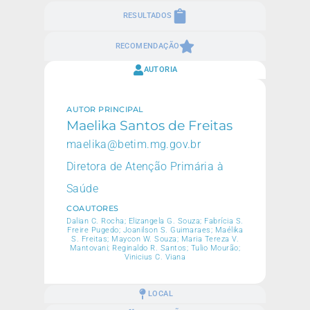
RESULTADOS
RECOMENDAÇÃO
AUTORIA
AUTOR PRINCIPAL
Maelika Santos de Freitas
maelika@betim.mg.gov.br
Diretora de Atenção Primária à
Saúde
COAUTORES
Dalian C. Rocha; Elizangela G. Souza; Fabrícia S.
Freire Pugedo; Joanilson S. Guimaraes; Maélika
S. Freitas; Maycon W. Souza; Maria Tereza V.
Mantovani; Reginaldo R. Santos; Tulio Mourão;
Vinicius C. Viana
LOCAL