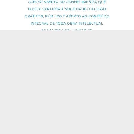
ACESSO ABERTO AO CONHECIMENTO, QUE
BUSCA GARANTIR À SOCIEDADE O ACESSO
GRATUITO, PÚBLICO E ABERTO AO CONTEÚDO
INTEGRAL DE TODA OBRA INTELECTUAL
PRODUZIDA PELA FIOCRUZ.
Fale Conosco:
ideia.sus@fiocruz.br
O conteúdo deste portal pode ser
utilizado para todos os fins não
comerciais, respeitados e reservados os
direitos dos autores.