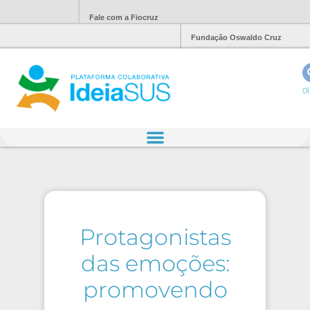
Fale com a Fiocruz
Fundação Oswaldo Cruz
Ol
Protagonistas
das emoções:
promovendo