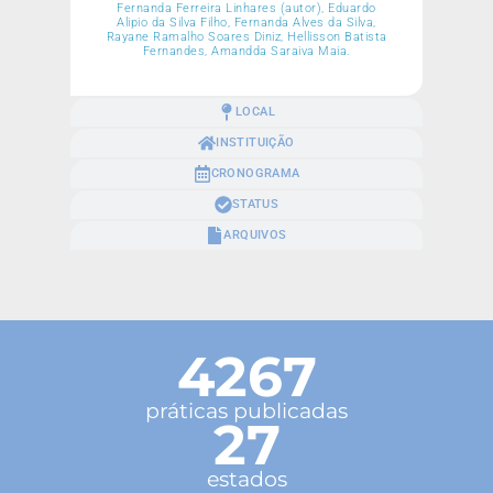
Fernanda Ferreira Linhares (autor), Eduardo
Alipio da Silva Filho, Fernanda Alves da Silva,
Rayane Ramalho Soares Diniz, Hellisson Batista
Fernandes, Amandda Saraiva Maia.
LOCAL
INSTITUIÇÃO
CRONOGRAMA
STATUS
ARQUIVOS
4267
práticas publicadas
27
estados