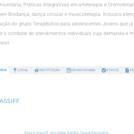
munitária; Práticas Integrativas em arteterapia e Cromoterap
s em Biodança, dança circular e musicoterapia. Inclusos aten
ão do grupo Terapêutico para adolescentes Jovens que já
r o combate de atendimentos individuais cuja demanda é m
enil.
ORIA
LOCAL
INSTITUIÇÃO
CRONOGRAMA
STATUS
AR
ASSIFF
Rosiris Nassiff- psicóloga, Sandra Cassul-Secretária.