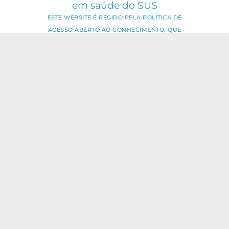
em saúde do SUS
ESTE WEBSITE É REGIDO PELA POLÍTICA DE
ACESSO ABERTO AO CONHECIMENTO, QUE
BUSCA GARANTIR À SOCIEDADE O ACESSO
GRATUITO, PÚBLICO E ABERTO AO CONTEÚDO
INTEGRAL DE TODA OBRA INTELECTUAL
PRODUZIDA PELA FIOCRUZ.
Fale Conosco:
ideia.sus@fiocruz.br
O conteúdo deste portal pode ser
utilizado para todos os fins não
comerciais, respeitados e reservados os
direitos dos autores.