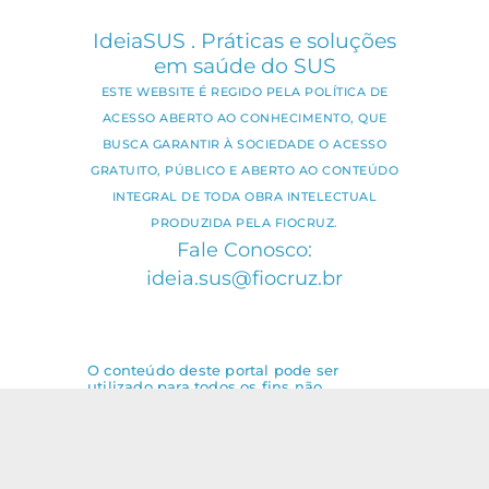
IdeiaSUS . Práticas e soluções
em saúde do SUS
ESTE WEBSITE É REGIDO PELA POLÍTICA DE
ACESSO ABERTO AO CONHECIMENTO, QUE
BUSCA GARANTIR À SOCIEDADE O ACESSO
GRATUITO, PÚBLICO E ABERTO AO CONTEÚDO
INTEGRAL DE TODA OBRA INTELECTUAL
PRODUZIDA PELA FIOCRUZ.
Fale Conosco:
ideia.sus@fiocruz.br
O conteúdo deste portal pode ser
utilizado para todos os fins não
comerciais, respeitados e reservados os
direitos dos autores.