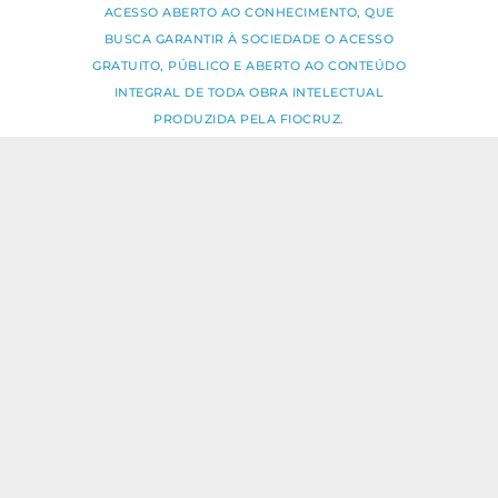
ACESSO ABERTO AO CONHECIMENTO, QUE
BUSCA GARANTIR À SOCIEDADE O ACESSO
GRATUITO, PÚBLICO E ABERTO AO CONTEÚDO
INTEGRAL DE TODA OBRA INTELECTUAL
PRODUZIDA PELA FIOCRUZ.
Fale Conosco:
ideia.sus@fiocruz.br
O conteúdo deste portal pode ser
utilizado para todos os fins não
comerciais, respeitados e reservados os
direitos dos autores.