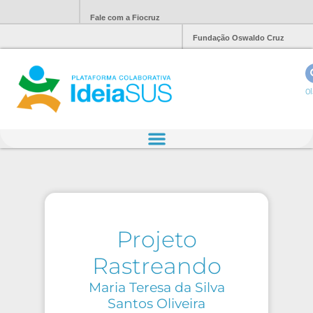
Fale com a Fiocruz
Fundação Oswaldo Cruz
Ol
Projeto
Rastreando
Maria Teresa da Silva
Santos Oliveira