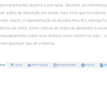
acompanhantes durante o pré-natal. Destarte, as manifestaç
lver ações de educação em saúde, haja vista que na maioria
tes. Assim, a representação do Bumba-Meu-Boi, ressignific
blicos às usfss, tornar lúdicas as rodas de gestantes e escl
 empoderamento sobre seus direitos como mulher na vida – e 
fram qualquer tipo de violência.
ORIA
LOCAL
INSTITUIÇÃO
CRONOGRAMA
STATUS
AR