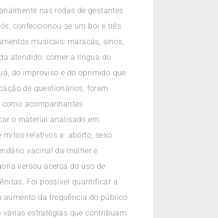
manalmente nas rodas de gestantes
pós, confeccionou-se um boi e três
umentos musicais: maracás, sinos,
ida atendido: comer a língua do
ua, do improviso e do oprimido que
icação de questionários, foram
bem como acompanhantes
icar o material analisado em
mitos relativos a: aborto, sexo
endário vacinal da mulher e
oria versou acerca do uso de
itas. Foi possível quantificar a
um aumento da frequência do público
e várias estratégias que contribuam