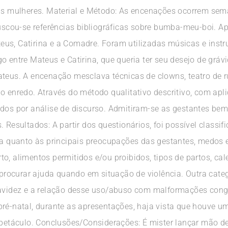
 as mulheres. Material e Método: As encenações ocorrem se
Buscou-se referências bibliográficas sobre bumba-meu-boi. A
us, Catirina e a Comadre. Foram utilizadas músicas e instr
o entre Mateus e Catirina, que queria ter seu desejo de gráv
ateus. A encenação mesclava técnicas de clowns, teatro de r
o enredo. Através do método qualitativo descritivo, com apl
tados por análise de discurso. Admitiram-se as gestantes 
 Resultados: A partir dos questionários, foi possível classif
ta quanto às principais preocupações das gestantes, medos e 
o, alimentos permitidos e/ou proibidos, tipos de partos, cal
ocurar ajuda quando em situação de violência. Outra categ
ravidez e a relação desse uso/abuso com malformações congên
pré-natal, durante as apresentações, haja vista que houve 
espetáculo. Conclusões/Considerações: É mister lançar mão d