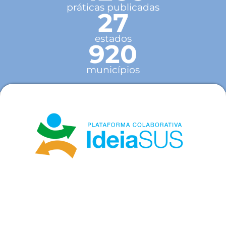
práticas publicadas
27
estados
920
municípios