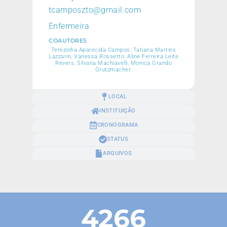
tcamposzto@gmail.com
Enfermeira
COAUTORES
Terezinha Aparecida Campos, Tatiana Martins
Lazzarin, Vanessa Rossetto, Aline Ferreira Leite
Revers, Silvana Machiavelli, Monica Grando
Grutzmacher.
LOCAL
INSTITUIÇÃO
CRONOGRAMA
STATUS
ARQUIVOS
4266