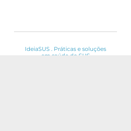
IdeiaSUS . Práticas e soluções
em saúde do SUS
ESTE WEBSITE É REGIDO PELA POLÍTICA DE
ACESSO ABERTO AO CONHECIMENTO, QUE
BUSCA GARANTIR À SOCIEDADE O ACESSO
GRATUITO, PÚBLICO E ABERTO AO CONTEÚDO
INTEGRAL DE TODA OBRA INTELECTUAL
PRODUZIDA PELA FIOCRUZ.
Fale Conosco:
ideia.sus@fiocruz.br