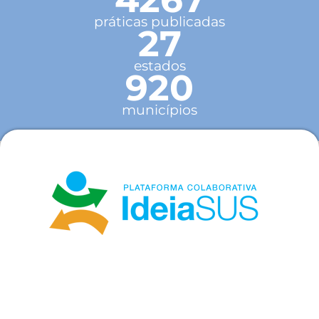
práticas publicadas
27
estados
920
municípios