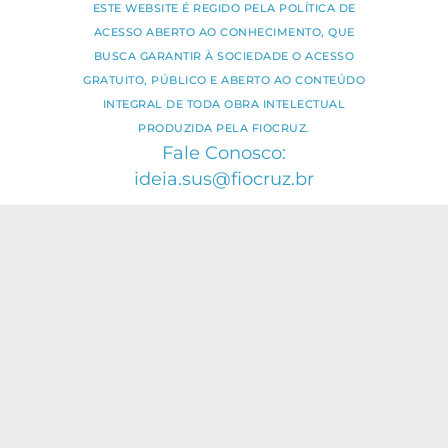
ESTE WEBSITE É REGIDO PELA POLÍTICA DE
ACESSO ABERTO AO CONHECIMENTO, QUE
BUSCA GARANTIR À SOCIEDADE O ACESSO
GRATUITO, PÚBLICO E ABERTO AO CONTEÚDO
INTEGRAL DE TODA OBRA INTELECTUAL
PRODUZIDA PELA FIOCRUZ.
Fale Conosco:
ideia.sus@fiocruz.br
O conteúdo deste portal pode ser
utilizado para todos os fins não
comerciais, respeitados e reservados os
direitos dos autores.