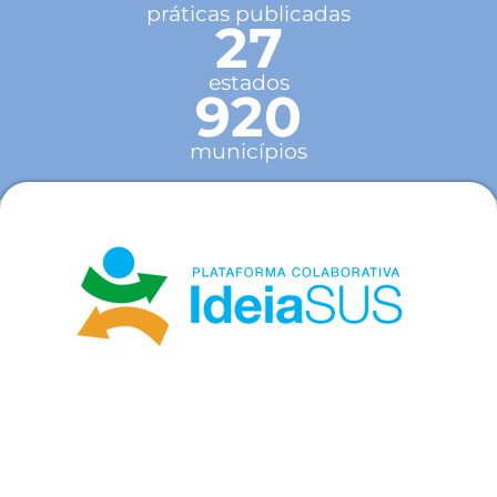
práticas publicadas
27
estados
920
municípios