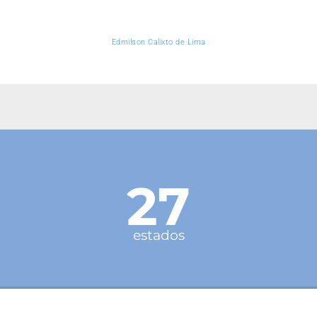
Edmilson Calixto de Lima
27
estados