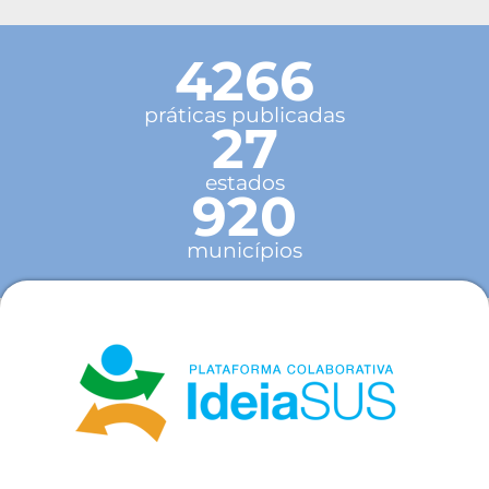
4266
práticas publicadas
27
estados
920
municípios