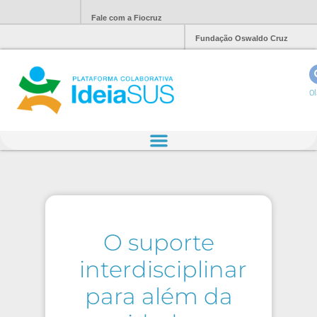
Fale com a Fiocruz
Fundação Oswaldo Cruz
Ol
O suporte
interdisciplinar
para além da