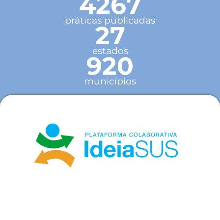
4267
práticas publicadas
27
estados
920
municípios