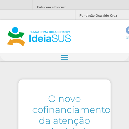
Fale com a Fiocruz
Fundação Oswaldo Cruz
Ol
O novo
cofinanciamento
da atenção