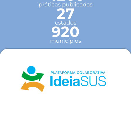
práticas publicadas
27
estados
920
municípios