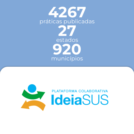
4267
práticas publicadas
27
estados
920
municípios