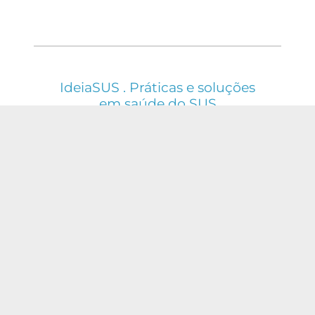
IdeiaSUS . Práticas e soluções
em saúde do SUS
ESTE WEBSITE É REGIDO PELA POLÍTICA DE
ACESSO ABERTO AO CONHECIMENTO, QUE
BUSCA GARANTIR À SOCIEDADE O ACESSO
GRATUITO, PÚBLICO E ABERTO AO CONTEÚDO
INTEGRAL DE TODA OBRA INTELECTUAL
PRODUZIDA PELA FIOCRUZ.
Fale Conosco:
ideia.sus@fiocruz.br
O conteúdo deste portal pode ser
utilizado para todos os fins não